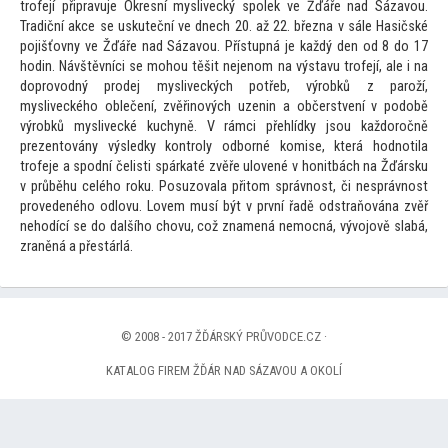
trofejí připravuje Okresní myslivecký spolek ve Žďáře nad Sázavou.
Tradiční akce se uskuteční ve dnech 20. až 22. března v sále Hasičské
pojišťovny ve Žďáře nad Sázavou. Přístupná je každý den od 8 do 17
hodin. Návštěvníci se mohou těšit nejenom na výstavu trofejí, ale i na
doprovodný prodej mysliveckých potřeb, výrobků z paroží,
mysliveckého oblečení, zvěřinových uzenin a občerstvení v podobě
výrobků myslivecké kuchyně. V rámci přehlídky jsou každoročně
prezen
továny výsledky kontroly odborné komise, která hodnotila
trofeje a spodní čelisti spárkaté zvěře ulovené v honitbách na Žďársku
v průběhu celého roku. Posuzovala při
tom správnost, či nesprávnost
provedeného odlovu. Lovem musí být v první řadě odstraňována zvěř
nehodící se do dalšího chovu, což znamená nemocná, vývojově slabá,
zraněná a přestárlá.
© 2008 - 2017 ŽĎÁRSKÝ PRŮVODCE.CZ ·
KATALOG FIREM ŽĎÁR NAD SÁZAVOU A OKOLÍ