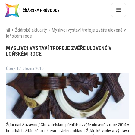
ŽĎÁRSKÝ PRŮVODCE
>
Žďárské aktuality
>
Myslivci vystaví trofeje zvěře ulovené v
loňském roce
MYSLIVCI VYSTAVÍ TROFEJE ZVĚŘE ULOVENÉ V
LOŇSKÉM ROCE
Úterý, 17. března 2015
Žďár nad Sázavou / Chovatelskou přehlídku zvěře ulovené v roce 2014 v
honitbách žďárského okresu a Jelení oblasti Žďárské vrchy a výstavu