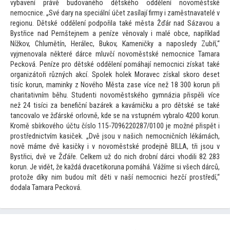
vybavení právě budovaného dětského oddělení novoměstské
nemocnice. „Své dary na speciální účet zasílají firmy i zaměstnavatelé v
regionu. Dětské oddělení podpořila také města Žďár nad Sázavou a
Bystřice nad Pernštejnem a peníze věnovaly i malé obce, například
Nížkov, Chlumětín, Herálec, Bukov, Kameničky a naposledy Zubří,“
vyjmenovala některé dárce mluvčí novoměstské nemocnice Tamara
Pecková. Peníze pro dětské oddělení pomáhají nemocnici získat také
organizá
toři různých akcí. Spolek holek Moravec získal skoro deset
tisíc korun, maminky z Nového Města zase více než 18 300 korun při
charitativním běhu. Studenti novoměstského gymnázia přispěli více
než 24 tisíci za benefiční bazárek a kavárničku a pro dětské se také
tancovalo ve žďárské orlovně, kde se na vstupném vybralo 4200 korun.
Kromě sbírkového účtu číslo 115-7096220287/0100 je možné přispět i
prostřednictvím kasiček. „Dvě jsou v našich nemocničních lékárnách,
nově máme dvě kasičky i v novoměstské prodejně BILLA, tři jsou v
Bystřici, dvě ve Žďáře. Celkem už do nich drobní dárci vhodili 82 283
korun. Je vidět, že každá dvacetikoruna pomáhá. Vážíme si všech dárců,
pro
tože díky nim budou mít děti v naší nemocnici hezčí prostředí,“
dodala Tamara Pecková.