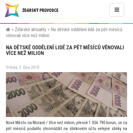
ŽĎÁRSKÝ PRŮVODCE
>
Žďárské aktuality
>
Na dětské oddělení lidé za pět měsíců
věnovali více než milion
NA DĚTSKÉ ODDĚLENÍ LIDÉ ZA PĚT MĚSÍCŮ VĚNOVALI
VÍCE NEŽ MILION
Středa, 3. října 2018
Nové Měs
to na Moravě / Více než milion, přesně 1 056 790 korun, se za
pět měsíců podařilo shromáždit na sbírkovém účtu veřejné sbírky na