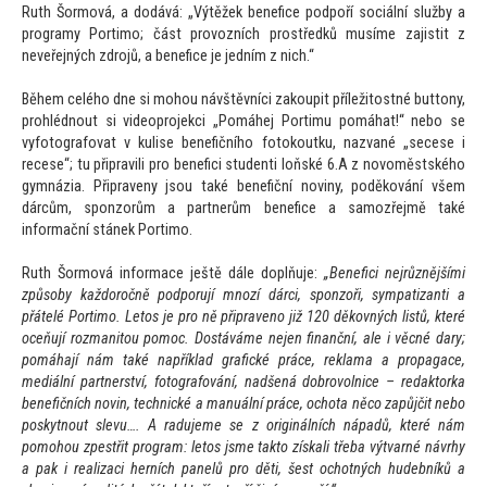
Ruth Šormová, a dodává: „Výtěžek benefice podpoří sociální služby a
programy Portimo; část provozních prostředků musíme zajistit z
neveřejných zdrojů, a benefice je jedním z nich.“
Během celého dne si mohou návštěvníci zakoupit příleži
tostné but
tony,
prohlédnout si videoprojekci „Pomáhej Portimu pomáhat!“ nebo se
vyfo
tografovat v kulise benefičního fo
tokoutku, nazvané „secese i
recese“; tu připravili pro benefici studenti loňské 6.A z novoměstského
gymnázia. Připraveny jsou také benefiční noviny, poděkování všem
dárcům, sponzorům a partnerům benefice a samozřejmě také
informační stánek Portimo.
Ruth Šormová informace ještě dále doplňuje:
„Benefici nejrůznějšími
způsoby každoročně podporují mnozí dárci, sponzoři, sympatizanti a
přátelé Portimo. Le
tos je pro ně připraveno již 120 děkovných listů, které
oceňují rozmani
tou pomoc. Dostáváme nejen finanční, ale i věcné dary;
pomáhají nám také například grafické práce, reklama a propagace,
mediální partnerství, fo
tografování, nadšená dobrovolnice – redak
torka
benefičních novin, technické a manuální práce, ochota něco zapůjčit nebo
poskytnout slevu…. A radujeme se z originálních nápadů, které nám
pomohou zpestřit program: le
tos jsme tak
to získali třeba výtvarné návrhy
a pak i realizaci herních panelů pro děti, šest ochotných hudebníků a