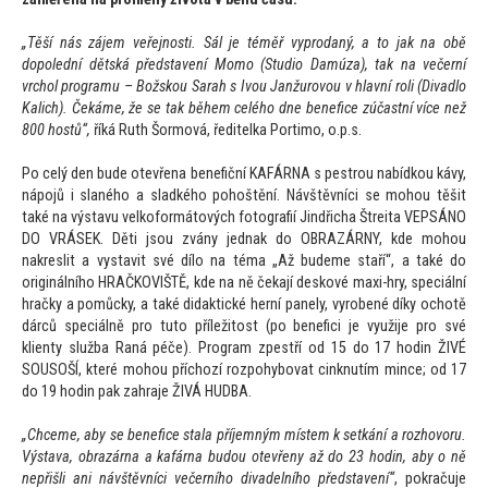
„Těší nás zájem veřejnosti. Sál je téměř vyprodaný, a
to jak na obě
dopolední dětská představení Momo (Studio Damúza), tak na večerní
vrchol programu – Božskou Sarah s Ivou Janžurovou v hlavní roli (Divadlo
Kalich). Čekáme, že se tak během celého dne benefice zúčastní více než
800 hostů“,
říká Ruth Šormová, ředitelka Portimo, o.p.s.
Po celý den bude otevřena benefiční KAFÁRNA s pestrou nabídkou kávy,
nápojů i slaného a sladkého pohoštění. Návštěvníci se mohou těšit
také na výstavu velkoformá
tových fo
tografií Jindřicha Štreita VEPSÁNO
DO VRÁSEK. Děti jsou zvány jednak do OBRAZÁRNY, kde mohou
nakreslit a vystavit své dílo na téma „Až budeme staří“, a také do
originálního HRAČKOVIŠTĚ, kde na ně čekají deskové maxi-hry, speciální
hračky a pomůcky, a také didaktické herní panely, vyrobené díky ochotě
dárců speciálně pro tu
to příleži
tost (po benefici je využije pro své
klienty služba Raná péče). Program zpestří od 15 do 17 hodin ŽIVÉ
SOUSOŠÍ, které mohou příchozí rozpohybovat cinknutím mince; od 17
do 19 hodin pak zahraje ŽIVÁ HUDBA.
„Chceme, aby se benefice stala příjemným místem k setkání a rozhovoru.
Výstava, obrazárna a kafárna budou otevřeny až do 23 hodin, aby o ně
nepřišli ani návštěvníci večerního divadelního představení“
, pokračuje