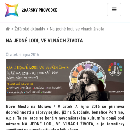
ŽĎÁRSKÝ PRŮVODCE
>
Žďárské aktuality
>
Na jedné lodi, ve vlnách života
NA JEDNÉ LODI, VE VLNÁCH ŽIVOTA
Čtvrtek, 6. října 2016
Nové Měs
to na Moravš / V pátek 7. října 2016 se příznivci
dobročinnosti a zábavy sejdou již na 5. ročníku benefice Portimo,
o.p.s. Ta se le
tos se koná v novoměstském kulturním domě pod
názvem NA JEDNÉ LODI, VE VLNÁCH ŽIVOTA, a je tematicky
zaměřená na proměny života v běhu času.