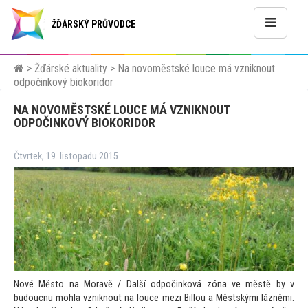
ŽĎÁRSKÝ PRŮVODCE
>
Žďárské aktuality
>
Na novoměstské louce má vzniknout
odpočinkový biokoridor
NA NOVOMĚSTSKÉ LOUCE MÁ VZNIKNOUT
ODPOČINKOVÝ BIOKORIDOR
Čtvrtek, 19. listopadu 2015
Nové Měs
to na Moravě / Další odpočinková zóna ve městě by v
budoucnu mohla vzniknout na louce mezi Billou a Městskými lázněmi.