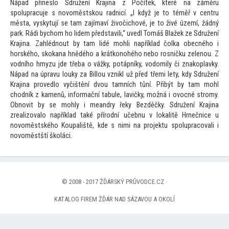
Nápad přineslo Sdružení Krajina z Počítek, které na záměru
spolupracuje s novoměstskou radnicí. „I když je
to téměř v centru
města, vyskytují se tam zajímaví živočichové, je
to živé území, žádný
park. Rádi bychom ho lidem představili,“ uvedl Tomáš Blažek ze Sdružení
Krajina. Zahlédnout by tam lidé mohli například čolka obecného i
horského, skokana hnědého a krátkonohého nebo rosničku zelenou. Z
vodního hmyzu jde třeba o vážky, potápníky, vodomily či znakoplavky.
Nápad na úpravu louky za Billou vznikl už před třemi lety, kdy Sdružení
Krajina provedlo vyčištění dvou tamních tůní. Přibýt by tam mohl
chodník z kamenů, informační tabule, lavičky, možná i ovocné stromy.
Obnovit by se mohly i me
andry řeky Bezděčky. Sdružení Krajina
zrealizovalo například také přírodní učebnu v lokalitě Hrnečnice u
novoměstského Koupaliště, kde s nimi na projektu spolupracovali i
novoměstští školáci.
© 2008 - 2017 ŽĎÁRSKÝ PRŮVODCE.CZ ·
KATALOG FIREM ŽĎÁR NAD SÁZAVOU A OKOLÍ