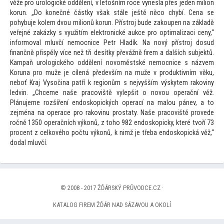
věže pro urologické oddělení, v le
tošním roce vynesla přes jeden milion
korun. „Do konečné částky však stále ještě něco chybí. Cena se
pohybuje kolem dvou milionů korun. Přístroj bude zakoupen na základě
veřejné zakázky s využitím elektronické aukce pro optimalizaci ceny,“
informoval mluvčí nemocnice Petr Hladík. Na nový přístroj dosud
finančně přispěly více než tři desítky převážně firem a dalších subjektů.
Kampaň urologického oddělení novoměstské nemocnice s názvem
Koruna pro muže je cílená především na muže v produktivním věku,
neboť Kraj Vysočina patří k regionům s nejvyšším výskytem rakoviny
ledvin. „Chceme naše pracoviště vylepšit o novou operační věž.
Plánujeme rozšíření endoskopických operací na malou pánev, a
to
zejména na operace pro rakovinu prostaty. Naše pracoviště provede
ročně 1350 operačních výkonů, z
toho 982 endoskopicky, které tvoří 73
procent z celkového počtu výkonů, k nimž je třeba endoskopická věž,“
dodal mluvčí.
© 2008 - 2017 ŽĎÁRSKÝ PRŮVODCE.CZ ·
KATALOG FIREM ŽĎÁR NAD SÁZAVOU A OKOLÍ