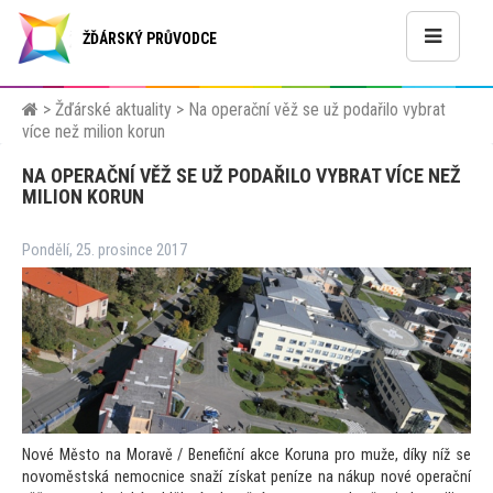
ŽĎÁRSKÝ PRŮVODCE
>
Žďárské aktuality
>
Na operační věž se už podařilo vybrat
více než milion korun
NA OPERAČNÍ VĚŽ SE UŽ PODAŘILO VYBRAT VÍCE NEŽ
MILION KORUN
Pondělí, 25. prosince 2017
Nové Měs
to na Moravě / Benefiční akce Koruna pro muže, díky níž se
novoměstská nemocnice snaží získat peníze na nákup nové operační