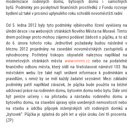
modernizace rodinných domů, by
tových domů i samotných
bytů. Podmínky pro poskytnutí finančních prostředků z Fondu rozvoje
bydlení už také v prosinci uplynulého roku schválili novoměstští radní.
Od 5. ledna 2012 byly ty
to podmínky výběrového řízení vyvěšeny na
úřední desce i na webových stránkách Nového Města na Moravě. Tím
to
dnem počínaje pro
to mohou zájemci podávat žádosti o půjčku, a
to až
do 6. února
toho
to roku. Jednotlivé požadavky budou následně v
březnu 2012 projednány na zasedání novoměstských zastupitelů a
vyhodnoceny. Potřebný tiskopis obyvatelé naleznou například na
interne
tových stránkách města
www.nmnm.cz
nebo na podatelně
finančního odboru města, který sídlí na Vratislavově náměstí 103. Na
městském webu lze také najít veškeré informace k podmínkám a
pravidlům, s nimiž by se měl každý žadatel seznámit. Mezi základní
podmínky patří například závazek, že půjčka bude použita na běžné
udržovací práce na rodinném domu, by
tovém domu nebo bytu. Dále smí
být peníze určeny i na přístavbu a nástavbu rodinného domu a
by
tového domu, na stavební úpravy výše uvedených nemovi
tostí nebo
na stavbu a údržbu přípojek inženýrských sítí rodinných domků a
„by
tovek“. Půjčka je splatná do pěti let a výše úroku činí tři procenta.
(ZP)