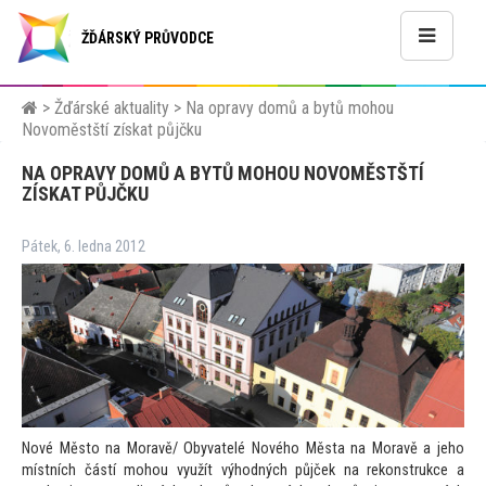
ŽĎÁRSKÝ PRŮVODCE
>
Žďárské aktuality
>
Na opravy domů a bytů mohou
Novoměstští získat půjčku
NA OPRAVY DOMŮ A BYTŮ MOHOU NOVOMĚSTŠTÍ
ZÍSKAT PŮJČKU
Pátek, 6. ledna 2012
Nové Měs
to na Moravě/ Obyvatelé Nového Města na Moravě a jeho
místních částí mohou využít výhodných půjček na rekonstrukce a