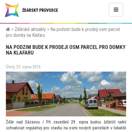
ŽĎÁRSKÝ PRŮVODCE
>
Žďárské aktuality
>
Na podzim bude k prodeji osm parcel
pro domky na Klafaru
NA PODZIM BUDE K PRODEJI OSM PARCEL PRO DOMKY
NA KLAFARU
Úterý, 23. srpna 2016
Žďár nad Sázavou / Při zasedání 29. srpna budou žďárští radní
schvalovat regulativy pro stavbu na osmi nových parcelách v lokalitě