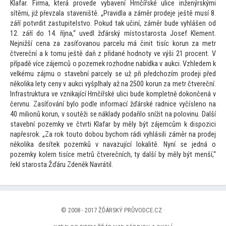
Klafar. Firma, která provede vybavení Hrnčířské ulice inženýrskými
sítěmi, již převzala staveniště. „Pravidla a záměr prodeje ještě musí 8.
září potvrdit zastupitelstvo. Pokud tak učiní, záměr bude vyhlášen od
12. září do 14. října,“ uvedl žďárský mís
tostarosta Josef Klement.
Nejnižší cena za zasíťovanou parcelu má činit tisíc korun za metr
čtvereční a k
tomu ještě daň z přidané hodnoty ve výši 21 procent. V
případě více zájemců o pozemek rozhodne nabídka v aukci. Vzhledem k
velkému zájmu o stavební parcely se už při předchozím prodeji před
několika lety ceny v aukci vyšplhaly až na 2500 korun za metr čtvereční.
Infrastruktura ve vznikající Hrnčířské ulici bude kompletně dokončená v
červnu. Zasíťování bylo podle informací žďárské radnice vyčísleno na
40 milionů korun, v soutěži se náklady podařilo snížit na polovinu. Další
stavební pozemky ve čtvrti Klafar by měly být zájemcům k dispozici
napřesrok. „Za rok
tou
to dobou bychom rádi vyhlásili záměr na prodej
několika desítek pozemků v navazující lokalitě. Nyní se jedná o
pozemky kolem tisíce metrů čtverečních, ty další by měly být menší,“
řekl starosta Žďáru Zdeněk Navrátil.
© 2008 - 2017 ŽĎÁRSKÝ PRŮVODCE.CZ ·