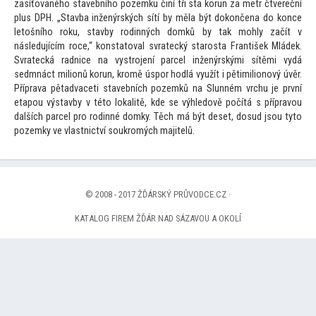
zasíťovaného stavebního pozemku činí tři sta korun za metr čtvereční
plus DPH. „Stavba inženýrských sítí by měla být dokončena do konce
le
tošního roku, stavby rodinných domků by tak mohly začít v
následujícím roce,“ konsta
toval svratecký starosta František Mládek.
Svratecká radnice na vystrojení parcel inženýrskými sítěmi vydá
sedmnáct milionů korun, kromě úspor hodlá využít i pětimilionový úvěr.
Příprava pětadvaceti stavebních pozemků na Slunném vrchu je první
etapou výstavby v té
to lokalitě, kde se výhledově počítá s přípravou
dalších parcel pro rodinné domky. Těch má být deset, dosud jsou ty
to
pozemky ve vlastnictví soukromých majitelů.
© 2008 - 2017 ŽĎÁRSKÝ PRŮVODCE.CZ ·
KATALOG FIREM ŽĎÁR NAD SÁZAVOU A OKOLÍ