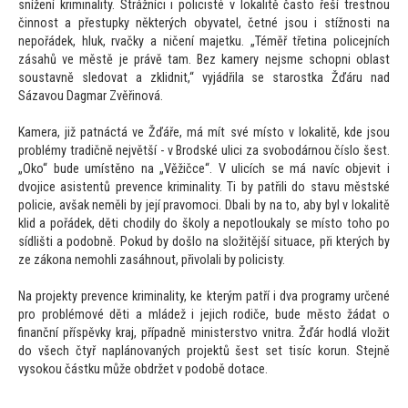
snížení kriminality. Strážníci i policisté v lokalitě čas
to řeší trestnou
činnost a přestupky některých obyvatel, četné jsou i stížnosti na
nepořádek, hluk, rvačky a ničení majetku. „Téměř třetina policejních
zásahů ve městě je právě tam. Bez kamery nejsme schopni oblast
soustavně sledovat a zklidnit,“ vyjádřila se starostka Žďáru nad
Sázavou Dagmar Zvěřinová.
Kamera, již patnáctá ve Žďáře, má mít své mís
to v lokalitě, kde jsou
problémy tradičně největší - v Brodské ulici za svobodárnou číslo šest.
„Oko“ bude umístěno na „Věžičce“. V ulicích se má navíc objevit i
dvojice asistentů prevence kriminality. Ti by patřili do stavu městské
policie, avšak neměli by její pravomoci. Dbali by na
to, aby byl v lokalitě
klid a pořádek, děti chodily do školy a nepotloukaly se mís
to
toho po
sídlišti a podobně. Pokud by došlo na složitější situace, při kterých by
ze zákona nemohli zasáhnout, přivolali by policisty.
Na projekty prevence kriminality, ke kterým patří i dva programy určené
pro problémové děti a mládež i jejich rodiče, bude měs
to žádat o
finanční příspěvky kraj, případně ministerstvo vnitra. Žďár hodlá vložit
do všech čtyř naplánovaných projektů šest set tisíc korun. Stejně
vysokou částku může obdržet v podobě dotace.