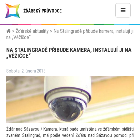
ŽĎÁRSKÝ PRŮVODCE
>
Žďárské aktuality
>
Na Stalingradě přibude kamera, instalují ji
na „Věžičce“
NA STALINGRADĚ PŘIBUDE KAMERA, INSTALUJÍ JI NA
„VĚŽIČCE“
Sobota, 2. února 2013
Žďár nad Sázavou / Kamera, která bude umístěna ve žďárském sídlišti
zvaném Stalingrad, má podle vedení Žďáru nad Sázavou pomoci při