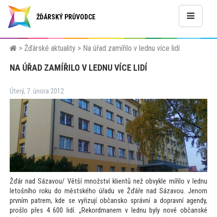
ŽĎÁRSKÝ PRŮVODCE
>
Žďárské aktuality
>
Na úřad zamířilo v lednu více lidí
NA ÚŘAD ZAMÍŘILO V LEDNU VÍCE LIDÍ
Úterý, 7. února 2012
Žďár nad Sázavou/ Větší množství klientů než obvykle mířilo v lednu
le
tošního roku do městského úřadu ve Žďáře nad Sázavou. Jenom
prvním patrem, kde se vyřizují občansko správní a dopravní agendy,
prošlo přes 4 600 lidí. „Rekordmanem v lednu byly nové občanské