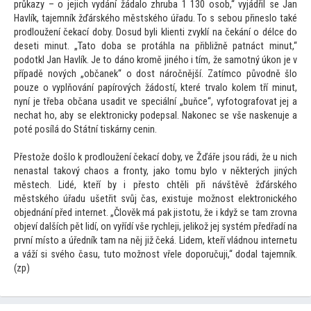
průkazy – o jejich vydání žádalo zhruba 1 130 osob,“ vyjádřil se Jan
Havlík, tajemník žďárského městského úřadu. To s sebou přineslo také
prodloužení čekací doby. Dosud byli klienti zvyklí na čekání o délce do
deseti minut. „Ta
to doba se protáhla na přibližně patnáct minut,“
podotkl Jan Havlík. Je
to dáno kromě jiného i tím, že samotný úkon je v
případě nových „občanek“ o dost náročnější. Zatímco původně šlo
pouze o vyplňování papírových žádostí, které trvalo kolem tří minut,
nyní je třeba občana usadit ve speciální „buňce“, vyfo
tografovat jej a
nechat ho, aby se elektronicky podepsal. Nakonec se vše naskenuje a
poté posílá do Státní tiskárny cenin.
Přes
tože došlo k prodloužení čekací doby, ve Žďáře jsou rádi, že u nich
nenastal takový chaos a fronty, jako
tomu bylo v některých jiných
městech. Lidé, kteří by i přes
to chtěli při návštěvě žďárského
městského úřadu ušetřit svůj čas, existuje možnost elektronického
objednání před internet. „Člověk má pak jis
totu, že i když se tam zrovna
objeví dalších pět lidí, on vyřídí vše rychleji, jelikož jej systém předřadí na
první mís
to a úředník tam na něj již čeká. Lidem, kteří vládnou internetu
a váží si svého času, tu
to možnost vřele doporučuji,“ dodal tajemník.
(zp)