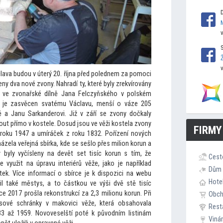
lava budou v úterý 20. října před polednem za pomoci
y dva nové zvony. Nahradí ty, které byly zrekvírovány
ly ve zvonařské dílně Jana Felczyňského v polském
ů, je zasvěcen svatému Václavu, menší o váze 205
vě a Janu Sark
anderovi. Již v září se zvony dočkaly
nout přímo v kostele. Dosud jsou ve věži kostela zvony
FIRMY
roku 1947 a umíráček z roku 1832. Pořízení nových
ela veřejná sbírka, kde se sešlo přes milion korun a
y byly vyčísleny na devět set tisíc korun s tím, že
Cest
 využit na úpravu interiérů věže, jako je například
Dům 
tek. Více informací o sbírce je k dispozici na webu
Hote
il také městys, a
to částkou ve výši dvě stě tisíc
e 2017 prošla rekonstrukcí za 2,3 milionu korun. Při
Obc
sové schránky v makovici věže, která obsahovala
Rest
3 až 1959. Novoveselští poté k původním listinám
Viná