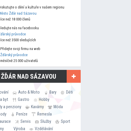
Diskutujte o dění a kultuře v našem regionu
Město Žďár nad Sázavou
více než 18 000 členů
Sledujte nás na facebooku
Žďárský průvodce
více než 3500 sledujících
Přidejte svoji firmu na web
Žďárský průvodce
měsíčně 25 000 uživatelů
 ŽĎÁR NAD SÁZAVOU
ování
Auto & Moto
Bary
Děti
a byt
Gastro
Hobby
ly a penziony
Kavárny
Móda
hody
Peníze
Řemesla
aurace
Servis
Služby
Sport
rny
Výroba
Vzdělávání