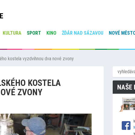
E
KULTURA
SPORT
KINO
ŽĎÁR NAD SÁZAVOU
NOVÉ MĚSTO
ého kostela vyzdvihnou dva nové zvony
LSKÉHO KOSTELA
NAŠE 
NOVÉ ZVONY