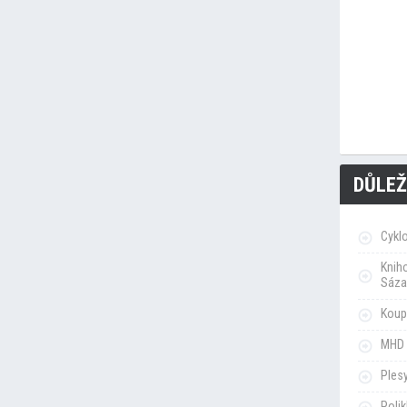
DŮLEŽ
Cykl
Knih
Sáza
Koupa
MHD 
Ples
Poli