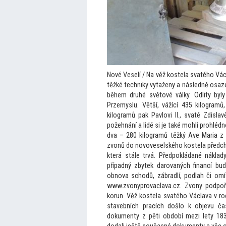
Nové Veselí / Na věž kostela svatého Vác
těžké techniky vytaženy a následně osazen
během druhé svě
tové války. Odlity by
Przemyslu. Větší, vážící 435 kilogram
kilogramů pak Pavlovi II., svaté Zdisla
požehnání a lidé si je také mohli prohléd
dva – 280 kilogramů těžký Ave Maria z 
zvonů do novoveselského kostela předcház
která stále trvá. Předpokládané náklad
případný zbytek darovaných financí bude
obnova schodů, zábradlí, podlah či omí
www.zvonyprovaclava.cz. Zvony podpoř
korun. Věž kostela svatého Václava v roc
stavebních pracích došlo k objevu ča
dokumenty z pěti období mezi lety 183