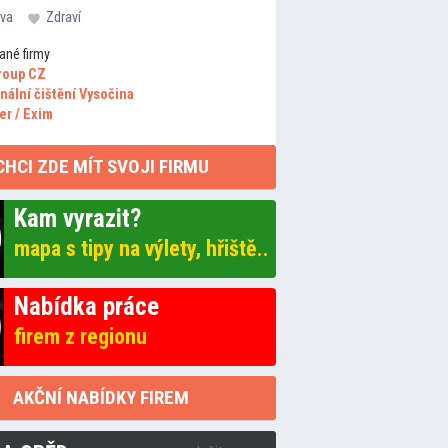
va
Zdraví
ané firmy
roup CZ
nální čištění Vysočina
er / Exim
CHCI ZDE MÍT SVOJI FIRMU
Kam vyrazit?
mapa s tipy na výlety, hřiště..
Nabídka práce
firem z regionu
AKČNÍ NABÍDKY FIREM