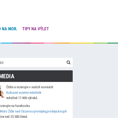
 NA MOR.
TIPY NA VÝLET
MEDIA
Čtěte a inzerujte v našich novinách
Kulturně inzertní měsíčník
měsíčně 17 400 výtisků
Inzerujte na facebooku
Město Žďár nad Sázavou-pronájmy,prodeje,koupě
více než 25 500 členů