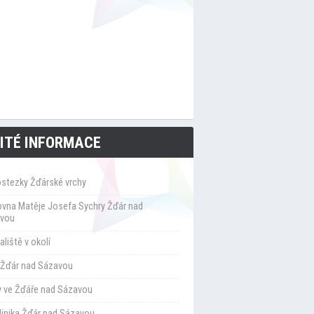
ITÉ INFORMACE
ostezky Žďárské vrchy
ovna Matěje Josefa Sychry Žďár nad
vou
liště v okolí
Žďár nad Sázavou
y ve Žďáře nad Sázavou
klinika Žďár nad Sázavou