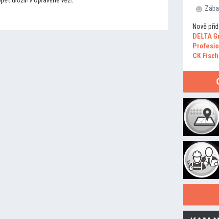
ět uložili v opravené věži.
Zába
Nově přid
DELTA G
Profesio
CK Fisch