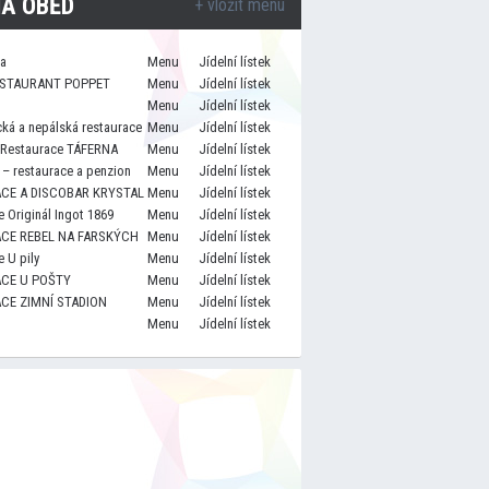
A OBĚD
+ vložit menu
za
Menu
Jídelní lístek
STAURANT POPPET
Menu
Jídelní lístek
Menu
Jídelní lístek
cká a nepálská restaurace
Menu
Jídelní lístek
 Restaurace TÁFERNA
Menu
Jídelní lístek
– restaurace a penzion
Menu
Jídelní lístek
CE A DISCOBAR KRYSTAL
Menu
Jídelní lístek
 Originál Ingot 1869
Menu
Jídelní lístek
CE REBEL NA FARSKÝCH
Menu
Jídelní lístek
 U pily
Menu
Jídelní lístek
CE U POŠTY
Menu
Jídelní lístek
CE ZIMNÍ STADION
Menu
Jídelní lístek
Menu
Jídelní lístek