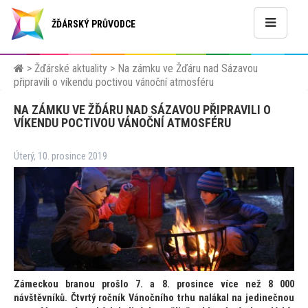
ŽĎÁRSKÝ PRŮVODCE
>
Žďárské aktuality
>
Na zámku ve Žďáru nad Sázavou
připravili o víkendu poctivou vánoční atmosféru
NA ZÁMKU VE ŽĎÁRU NAD SÁZAVOU PŘIPRAVILI O
VÍKENDU POCTIVOU VÁNOČNÍ ATMOSFÉRU
Úterý, 10. prosince 2019
Zámeckou branou prošlo 7. a 8. prosince více než 8 000
návštěvníků. Čtvrtý ročník Vánočního trhu nalákal na jedinečnou