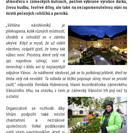
atmosféru v zámeckých kulisách, pečlivě vybírané výrobce dárků,
živou hudbu, tvořivé dílny, ale také na nezapomenutelnou vůni na
místě pečených rohlíčků a perníků.
„Většina návštěvníků je
překvapena, kolik různých místností,
chodeb a schodišť se v zámku
ukrývá. Když si myslí, že už viděli
všechno, vzápětí zjistí, že
tomu tak
vůbec není. Pros
tory, které celý rok
spí, najednou ožívají, voní a
nenechají v klidu ani ty nejzarytější
odpůrce Vánoc. Je nádherné sledovat, jak se tu potkávají přátelé, kteří se
třeba celý rok neviděli. Ta nálada se těžko popisuje slovy, musí se prostě
zažít,“
odpovídá Vendula Hübnerová, hlavní koordiná
torka zámeckého
Vánočního trhu, na otázku, v čem je zámecký Vánoční trh jiný než ty
ostatní.
Organizá
toři se rozhodli díky
trhům podpořit také místní
charitativní a neziskové
společnosti. Velké poděkování
patří všem návštěvníkům, kteří si