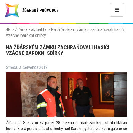
ŽĎÁRSKÝ PRŮVODCE
>
Žďárské aktuality
>
Na žďárském zámku zachraňovali hasiči
vzácné barokní sbírky
NA ŽĎÁRSKÉM ZÁMKU ZACHRAŇOVALI HASIČI
VZÁCNÉ BAROKNÍ SBÍRKY
Středa, 3. července 2019
Žďár nad Sázavou /V pátek 28. června se nad zámkem strhla fiktivní
bouře, která porušila část střechy nad Barokní galerií. Za zdmi galerie se