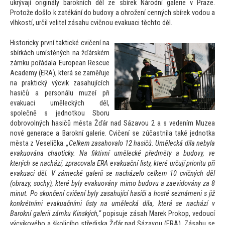
ukrývají originály barokních děl ze sbírek Národní galerie v Praze.
Pro
tože došlo k zatékání do budovy a ohrožení cenných sbírek vodou a
vlhkostí, určil velitel zásahu cvičnou evakuaci těch
to děl.
His
toricky první taktické cvičení na
sbírkách umístěných na žďárském
zámku pořádala European Rescue
Academy (ERA), která se zaměřuje
na praktický výcvik zasahujících
hasičů a personálu muzeí při
evakuaci uměleckých děl,
společně s jednotkou Sboru
dobrovolných hasičů města Žďár nad Sázavou 2 a s vedením Muzea
nové generace a Barokní galerie. Cvičení se zúčastnila také jednotka
města z Veselíčka.
„Celkem zasahovalo 12 hasičů. Umělecká díla nebyla
evakuována chaoticky. Na fiktivní umělecké předměty a budovy, ve
kterých se nachází, zpracovala ERA evakuační listy, které určují prioritu při
evakuaci děl. V zámecké galerii se nacházelo celkem 10 cvičných děl
(obrazy, sochy), které byly evakuovány mimo budovu a zaevidovány za 8
minut. Po skončení cvičení byly zasahující hasiči a hosté seznámeni s již
konkrétními evakuačními listy na umělecká díla, která se nachází v
Barokní galerii zámku Kinských,“
popisuje zásah Marek Prokop, vedoucí
výcvikového a školicího střediska Žďár nad Sázavou (ERA). Zásahu se