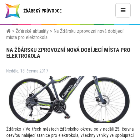
ŽĎÁRSKÝ PRŮVODCE
>
Žďárské aktuality
>
Na Žďársku zprovozní nová dobíjecí
místa pro elektrokola
NA ŽĎÁRSKU ZPROVOZNÍ NOVÁ DOBÍJECÍ MÍSTA PRO
ELEKTROKOLA
Neděle, 18. června 2017
Žďársko / Ve třech městech žďárského okresu se v neděli 25. června
otevřou nabíjecí stanice pro elektrokola, všechny vznikly ve spolupráci