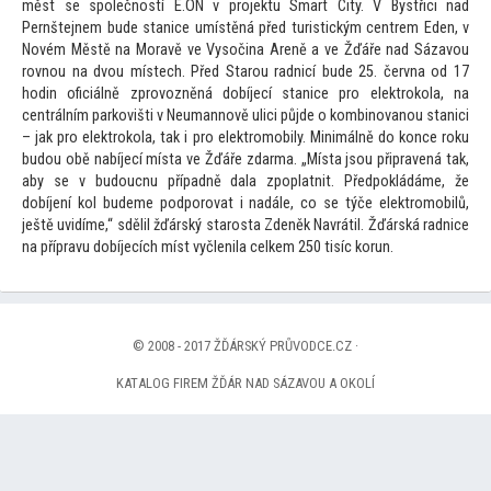
měst se společností E.ON v projektu Smart City. V Bystřici nad
Pernštejnem bude stanice umístěná před turistickým centrem Eden, v
Novém Městě na Moravě ve Vysočina Areně a ve Žďáře nad Sázavou
rovnou na dvou místech. Před Starou radnicí bude 25. června od 17
hodin oficiálně zprovozněná dobíjecí stanice pro elektrokola, na
centrálním parkovišti v Neumannově ulici půjde o kombinovanou stanici
– jak pro elektrokola, tak i pro elektromobily. Minimálně do konce roku
budou obě nabíjecí místa ve Žďáře zdarma. „Místa jsou připravená tak,
aby se v budoucnu případně dala zpoplatnit. Předpokládáme, že
dobíjení kol budeme podporovat i nadále, co se týče elektromobilů,
ještě uvidíme,“ sdělil žďárský starosta Zdeněk Navrátil. Žďárská radnice
na přípravu dobíjecích míst vyčlenila celkem 250 tisíc korun.
© 2008 - 2017 ŽĎÁRSKÝ PRŮVODCE.CZ ·
KATALOG FIREM ŽĎÁR NAD SÁZAVOU A OKOLÍ