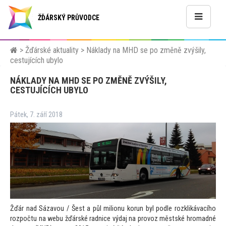
ŽĎÁRSKÝ PRŮVODCE
>
Žďárské aktuality
>
Náklady na MHD se po změně zvýšily,
cestujících ubylo
NÁKLADY NA MHD SE PO ZMĚNĚ ZVÝŠILY,
CESTUJÍCÍCH UBYLO
Pátek, 7. září 2018
Žďár nad Sázavou / Šest a půl milionu korun byl podle rozklikávacího
rozpočtu na webu žďárské radnice výdaj na provoz městské hromadné