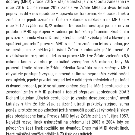
dopravy (MHD) v roce 2015 – stejná částka je v rozpočtu zanesena i v
roce 2016. Od července 2017 začala ve Žďáře MHD po dvou letech
příprav jezdit v nové podobě – upravilo se trasování, klesl počet linek a
změnilo se jejich označení. Číslo v kolonce s nákladem na MHD se v
roce 2017 zvýšilo na 8,72 milionu. Ne všichni cestující jsou s novou
podobou MHD spokojeni – radnici při loňském půlročním zkušebním
provozu zahrnula vlna stížností, která se ještě zvýšila před a hlavně po
spuštění „ostrého“ provozu MHD s dalšími změnami le
tos v lednu, jež
se cestujícím z některých částí Žďáru zamlouvaly ještě méně. V
rozklikávacím rozpočtu je le
tos na provoz MHD ve Žďáře vyčleněno 8,5
milionu korun, z
toho je aktuálně vyčerpáno 5,6 milionu, tedy 66
procent. Podle starosty Žďáru Zdeňka Navrátila si na změny v MHD
obyvatelé postupně zvykají, nicméně zatím se nepodařilo zvýšit počet
cestujících, jejichž prvotní propad byl v některých měsících až patnáct
či dvacet procent; poté se situace o něco zlepšila. Méně cestujících po
zavedení změn v MHD potvrdil i ředitel přepravní společnosti ZDAR
Richard Latislav. „Úbytek cestujících je zhruba desetiprocentní,“ uvedl
Latislav s tím, že lidé však za jízdné utratili prakticky stejnou sumu
peněz, pro
tože se po zdražení ještě nenaučili používat výhodnější slevy
přes předplacené karty. Provoz MHD byl ve Žďáře zahájen 1. října 1957.
Největší rozvoj linek uskutečnil na přelomu let 2003 a 2004, kdy se
původních šest linek rozšířilo na dvanáct. Dnes má MHD devět linek,
které měsíčně využívá přibližně 70 tisíc cestujících.