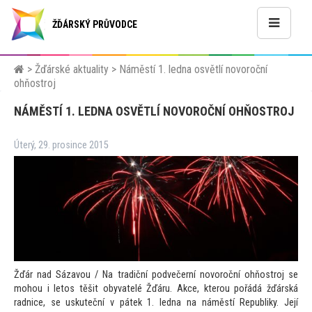
ŽĎÁRSKÝ PRŮVODCE
>
Žďárské aktuality
>
Náměstí 1. ledna osvětlí novoroční
ohňostroj
NÁMĚSTÍ 1. LEDNA OSVĚTLÍ NOVOROČNÍ OHŇOSTROJ
Úterý, 29. prosince 2015
Žďár nad Sázavou / Na tradiční podvečerní novoroční ohňostroj se
mohou i le
tos těšit obyvatelé Žďáru. Akce, kterou pořádá žďárská
radnice, se uskuteční v pátek 1. ledna na náměstí Republiky. Její