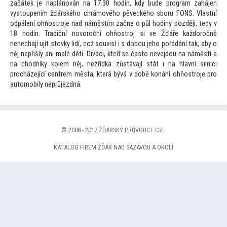
začátek je naplánován na 17.30 hodin, kdy bude program zahájen
vys
toupením žďárského chrámového pěveckého sboru FONS. Vlastní
odpálení ohňostroje nad náměstím začne o půl hodiny později, tedy v
18 hodin. Tradiční novoroční ohňostroj si ve Žďáře každoročně
nenechají ujít s
tovky lidí, což souvisí i s dobou jeho pořádání tak, aby o
něj nepřišly ani malé děti. Diváci, kteří se čas
to nevejdou na náměstí a
na chodníky kolem něj, nezřídka zůstávají stát i na hlavní silnici
procházející centrem města, která bývá v době konání ohňostroje pro
au
tomobily neprůjezdná.
© 2008 - 2017 ŽĎÁRSKÝ PRŮVODCE.CZ ·
KATALOG FIREM ŽĎÁR NAD SÁZAVOU A OKOLÍ