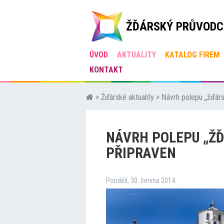
ŽĎÁRSKÝ PRŮVODC
ÚVOD
AKTUALITY
KATALOG FIREM
KONTAKT
>
Žďárské aktuality
>
Návrh polepu „žďárs
NÁVRH POLEPU „ŽĎ
PŘIPRAVEN
Pondělí, 30. června 2014