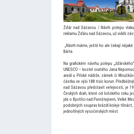
Žďár nad Sázavou / Návrh polepu vlaku,
reklamu Žďáru nad Sázavou, už viděli zás
„Návrh máme, ještě ho ale čekají nějaké 
Bárta.
Na grafickém návrhu polepu „žďárskéh
UNESCO – kostel svatého Jana Nepomucké
areál u Pilské nádrže, zámek či Moučků
částku ve výši 188 tisíc korun. Předběžn
nad Sázavou představit veřejnosti, je 1
Českých drah, které od loňského roku je
jde o Bystřici nad Pernštejnem, Velké Me
podobných souprav brázdí koleje třináct, 
jednotlivých vysočinských měst.