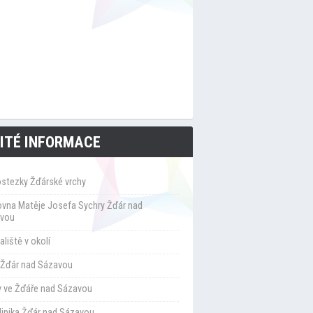
ITÉ INFORMACE
ostezky Žďárské vrchy
ovna Matěje Josefa Sychry Žďár nad
vou
liště v okolí
Žďár nad Sázavou
y ve Žďáře nad Sázavou
klinika Žďár nad Sázavou