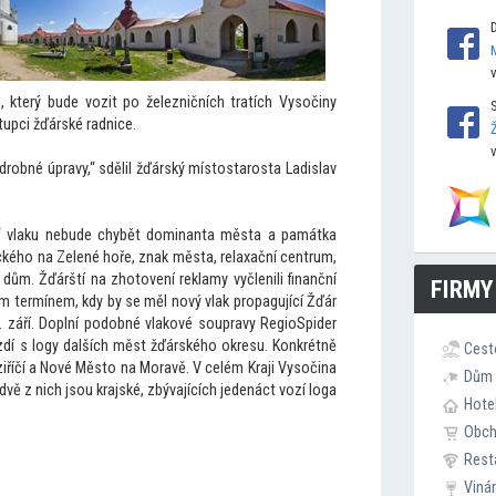
 který bude vozit po železničních tratích Vysočiny
tupci žďárské radnice.
drobné úpravy,“ sdělil žďárský mís
tostarosta Ladislav
o“ vlaku nebude chybět dominanta města a památka
ho na Zelené hoře, znak města, relaxační centrum,
v dům. Žďárští na zho
tovení reklamy vyčlenili finanční
FIRMY
ým termínem, kdy by se měl nový vlak propagující Žďár
9. září. Doplní podobné vlakové soupravy RegioSpider
zdí s logy dalších měst žďárského okresu. Konkrétně
Cest
ziříčí a Nové Měs
to na Moravě. V celém Kraji Vysočina
Dům 
dvě z nich jsou krajské, zbývajících jedenáct vozí loga
Hote
Obc
Rest
Viná