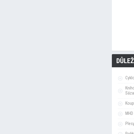
DŮLEŽ
Cykl
Knih
Sáza
Koupa
MHD 
Ples
Poli