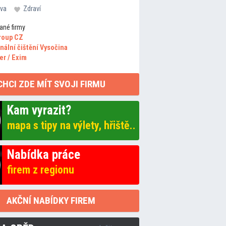
va
Zdraví
ané firmy
roup CZ
nální čištění Vysočina
er / Exim
CHCI ZDE MÍT SVOJI FIRMU
Kam vyrazit?
mapa s tipy na výlety, hřiště..
Nabídka práce
firem z regionu
AKČNÍ NABÍDKY FIREM