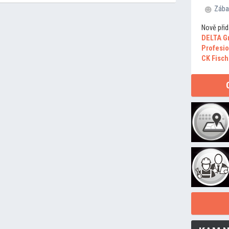
Zába
Nově přid
DELTA G
Profesio
CK Fisch