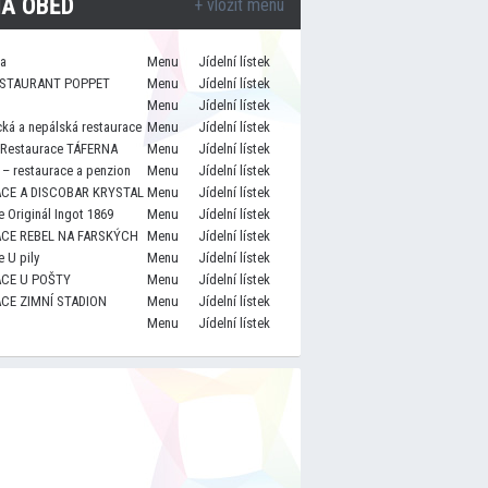
A OBĚD
+ vložit menu
za
Menu
Jídelní lístek
STAURANT POPPET
Menu
Jídelní lístek
Menu
Jídelní lístek
cká a nepálská restaurace
Menu
Jídelní lístek
 Restaurace TÁFERNA
Menu
Jídelní lístek
– restaurace a penzion
Menu
Jídelní lístek
CE A DISCOBAR KRYSTAL
Menu
Jídelní lístek
 Originál Ingot 1869
Menu
Jídelní lístek
CE REBEL NA FARSKÝCH
Menu
Jídelní lístek
 U pily
Menu
Jídelní lístek
CE U POŠTY
Menu
Jídelní lístek
CE ZIMNÍ STADION
Menu
Jídelní lístek
Menu
Jídelní lístek