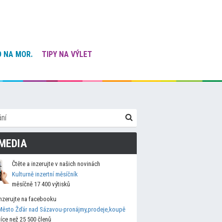
 NA MOR.
TIPY NA VÝLET
MEDIA
Čtěte a inzerujte v našich novinách
Kulturně inzertní měsíčník
měsíčně 17 400 výtisků
Inzerujte na facebooku
Město Žďár nad Sázavou-pronájmy,prodeje,koupě
více než 25 500 členů