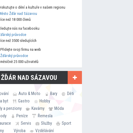
Diskutujte o dění a kultuře v našem regionu
Město Žďár nad Sázavou
více než 18 000 členů
Sledujte nás na facebooku
Žďárský průvodce
více než 3500 sledujících
Přidejte svoji firmu na web
Žďárský průvodce
měsíčně 25 000 uživatelů
 ŽĎÁR NAD SÁZAVOU
ování
Auto & Moto
Bary
Děti
a byt
Gastro
Hobby
ly a penziony
Kavárny
Móda
hody
Peníze
Řemesla
aurace
Servis
Služby
Sport
rny
Výroba
Vzdělávání