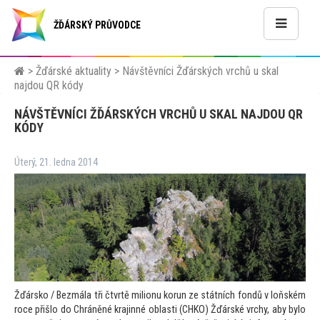
ŽĎÁRSKÝ PRŮVODCE
>
Žďárské aktuality
>
Návštěvníci Žďárských vrchů u skal
najdou QR kódy
NÁVŠTĚVNÍCI ŽĎÁRSKÝCH VRCHŮ U SKAL NAJDOU QR
KÓDY
Úterý, 21. ledna 2014
Žďársko / Bezmála tři čtvrtě milionu korun ze státních fondů v loňském
roce přišlo do Chráněné krajinné oblasti (CHKO) Žďárské vrchy, aby bylo