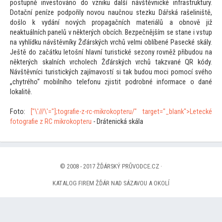
postupně inves
továno do vzniku další návštěvnické infrastruktury.
Dotační peníze podpořily novou naučnou stezku Dářská rašeliniště,
došlo k vydání nových propagačních materiálů a obnově již
neaktuálních panelů v některých obcích. Bezpečnějším se stane i vstup
na vyhlídku návštěvníky Žďárských vrchů velmi oblíbené Pasecké skály.
Ještě do začátku le
tošní hlavní turistické sezony rovněž přibudou na
některých skalních vrcholech Žďárských vrchů takzvané QR kódy.
Návštěvníci turistických zajímavostí si tak budou moci pomocí svého
„chytrého“ mobilního telefonu zjistit podrobné informace o dané
lokalitě.
Fo
to:
["\'///\'="];
tografie-z-rc-mikrokopteru/" target="_blank">Letecké
fo
tografie z RC mikrokopteru
- Drátenická skála
© 2008 - 2017 ŽĎÁRSKÝ PRŮVODCE.CZ ·
KATALOG FIREM ŽĎÁR NAD SÁZAVOU A OKOLÍ