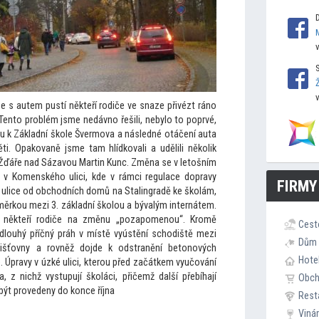
e s autem pustí někteří rodiče ve snaze přivézt ráno
„Ten
to problém jsme nedávno řešili, nebylo
to poprvé,
u k Základní škole Švermova a následné otáčení auta
ti. Opakovaně jsme tam hlídkovali a udělili několik
 Žďáře nad Sázavou Martin Kunc. Změna se v le
tošním
i v Komenského ulici, kde v rámci regulace dopravy
FIRMY
 ulice od obchodních domů na Stalingradě ke školám,
směrkou mezi 3. základní školou a bývalým internátem.
e někteří rodiče na změnu „pozapomenou“. Kromě
Cest
 dlouhý příčný práh v místě vyústění schodiště mezi
Dům 
išťovny a rovněž dojde k odstranění be
tonových
Hote
. Úpravy v úzké ulici, kterou před začátkem vyučování
, z nichž vystupují školáci, přičemž další přebíhají
Obc
 být provedeny do konce října
Rest
Viná