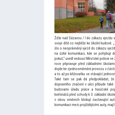
Žďár nad Sázavou / I do zákazu vjezdu s
svoje dítě co nejblíže ke školní budově. 
šlo o neoprávněný vjezd do zákazu vjezd
na úzké komunikaci, kde se pohybují dě
pokut,“ uvedl vedoucí Městské policie ve
roce připravuje před základními školam
dojde ke zjednosměrnění provozu v části
a
to až po křižovatku se stávající jedno
Také tam se pak dá předpokládat, ž
dopravního značení v ulici přibude také
budovami úřadu práce a hasičské poj
květináčů před schody k 3. základní škole
v obou směrech blokují zastavující auta
komunikaci mezi projíždějícími auty, mají