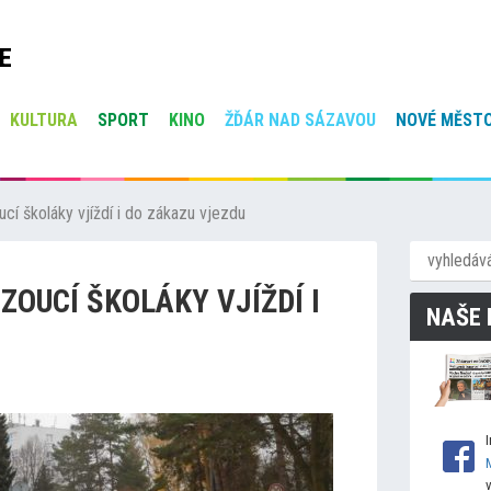
E
KULTURA
SPORT
KINO
ŽĎÁR NAD SÁZAVOU
NOVÉ MĚSTO
cí školáky vjíždí i do zákazu vjezdu
ZOUCÍ ŠKOLÁKY VJÍŽDÍ I
NAŠE 