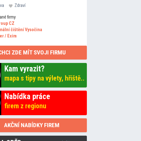
va
Zdraví
ané firmy
roup CZ
nální čištění Vysočina
er / Exim
CHCI ZDE MÍT SVOJI FIRMU
Kam vyrazit?
mapa s tipy na výlety, hřiště..
Nabídka práce
firem z regionu
AKČNÍ NABÍDKY FIREM