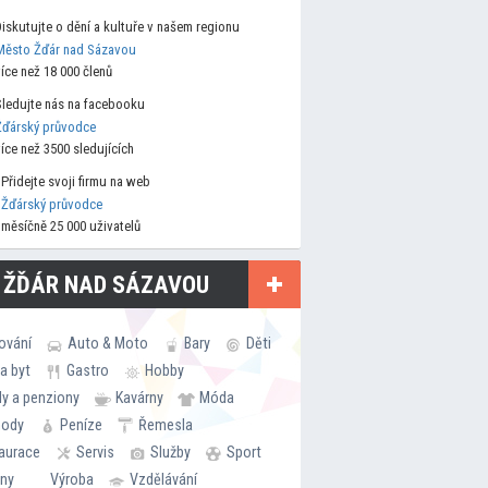
Diskutujte o dění a kultuře v našem regionu
Město Žďár nad Sázavou
více než 18 000 členů
Sledujte nás na facebooku
Žďárský průvodce
více než 3500 sledujících
Přidejte svoji firmu na web
Žďárský průvodce
měsíčně 25 000 uživatelů
 ŽĎÁR NAD SÁZAVOU
ování
Auto & Moto
Bary
Děti
a byt
Gastro
Hobby
ly a penziony
Kavárny
Móda
hody
Peníze
Řemesla
aurace
Servis
Služby
Sport
rny
Výroba
Vzdělávání