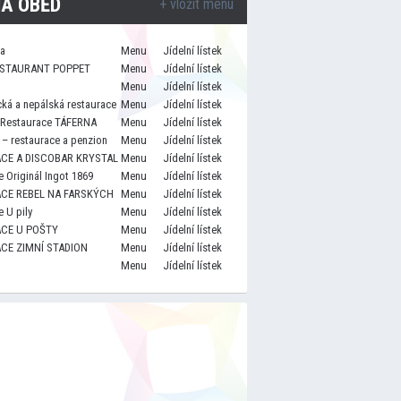
A OBĚD
+ vložit menu
za
Menu
Jídelní lístek
STAURANT POPPET
Menu
Jídelní lístek
Menu
Jídelní lístek
cká a nepálská restaurace
Menu
Jídelní lístek
 Restaurace TÁFERNA
Menu
Jídelní lístek
– restaurace a penzion
Menu
Jídelní lístek
CE A DISCOBAR KRYSTAL
Menu
Jídelní lístek
 Originál Ingot 1869
Menu
Jídelní lístek
CE REBEL NA FARSKÝCH
Menu
Jídelní lístek
 U pily
Menu
Jídelní lístek
CE U POŠTY
Menu
Jídelní lístek
CE ZIMNÍ STADION
Menu
Jídelní lístek
Menu
Jídelní lístek