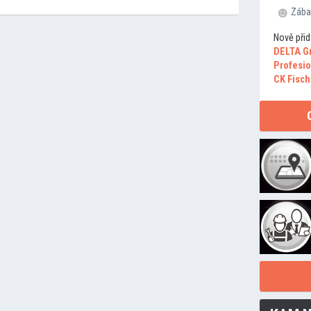
Zába
Nově přid
DELTA G
Profesio
CK Fisch