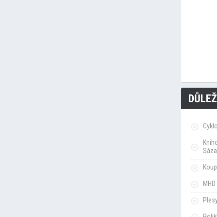
DŮLEŽ
Cykl
Knih
Sáza
Koupa
MHD 
Ples
Poli