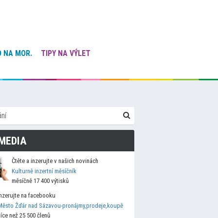
 NA MOR.
TIPY NA VÝLET
MEDIA
Čtěte a inzerujte v našich novinách
Kulturně inzertní měsíčník
měsíčně 17 400 výtisků
Inzerujte na facebooku
Město Žďár nad Sázavou-pronájmy,prodeje,koupě
více než 25 500 členů