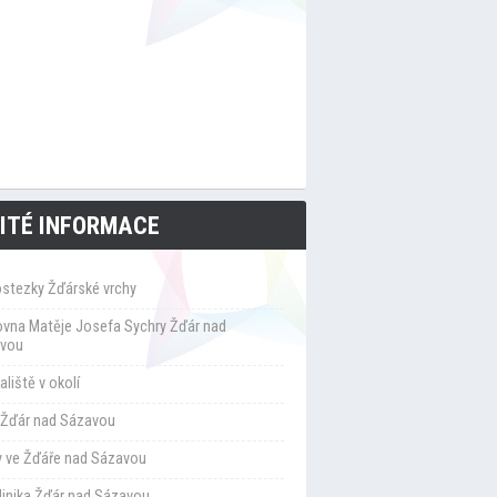
ITÉ INFORMACE
ostezky Žďárské vrchy
ovna Matěje Josefa Sychry Žďár nad
vou
liště v okolí
Žďár nad Sázavou
y ve Žďáře nad Sázavou
klinika Žďár nad Sázavou