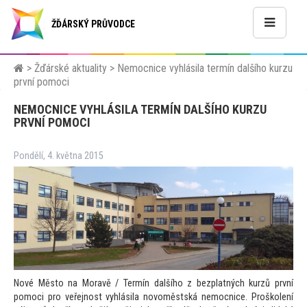
ŽĎÁRSKÝ PRŮVODCE
>
Žďárské aktuality
>
Nemocnice vyhlásila termín dalšího kurzu
první pomoci
NEMOCNICE VYHLÁSILA TERMÍN DALŠÍHO KURZU
PRVNÍ POMOCI
Pondělí, 4. května 2015
Nové Měs
to na Moravě / Termín dalšího z bezplatných kurzů první
pomoci pro veřejnost vyhlásila novoměstská nemocnice. Proškolení