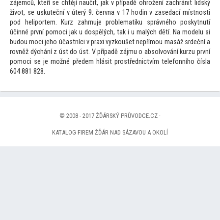
zájemců, kteří se chtějí naučit, jak v případě ohrožení zachránit lidský
život, se uskuteční v úterý 9. června v 17 hodin v zasedací místnosti
pod heliportem. Kurz zahrnuje problematiku správného poskytnutí
účinné první pomoci jak u dospělých, tak i u malých dětí. Na modelu si
budou moci jeho účastníci v praxi vyzkoušet nepřímou masáž srdeční a
rovněž dýchání z úst do úst. V případě zájmu o absolvování kurzu první
pomoci se je možné předem hlásit prostřednictvím telefonního čísla
604 881 828.
© 2008 - 2017 ŽĎÁRSKÝ PRŮVODCE.CZ ·
KATALOG FIREM ŽĎÁR NAD SÁZAVOU A OKOLÍ