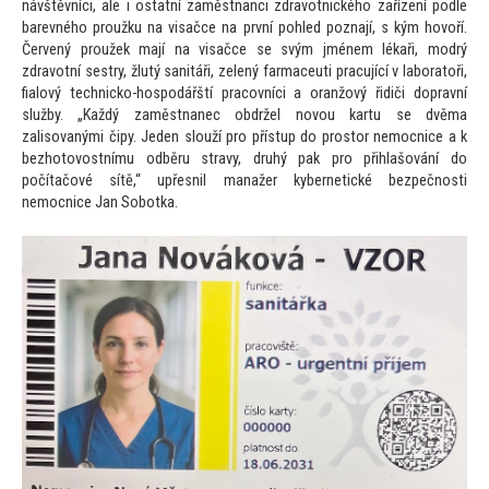
návštěvníci, ale i ostatní zaměstnanci zdravotnického zařízení podle
barevného proužku na visačce na první pohled poznají, s kým hovoří.
Červený proužek mají na visačce se svým jménem lékaři, modrý
zdravotní sestry, žlutý sanitáři, zelený farmaceuti pracující v laboratoři,
fialový technicko-hospodářští pracovníci a oranžový řidiči dopravní
služby. „Každý zaměstnanec obdržel novou kartu se dvěma
zalisovanými čipy. Jeden slouží pro přístup do prostor nemocnice a k
bezhotovostnímu odběru stravy, druhý pak pro přihlašování do
počítačové sítě,“ upřesnil manažer kybernetické bezpečnosti
nemocnice Jan Sobotka.