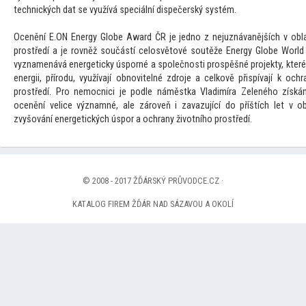
technických dat se využívá speciální dispečerský systém.
Ocenění E.ON Energy Globe Award ČR je jedno z nejuznávanějších v obla
prostředí a je rovněž součástí celosvě
tové soutěže Energy Globe World
vyznamenává energeticky úsporné a společnosti prospěšné projekty, které 
energii, přírodu, využívají obnovitelné zdroje a celkově přispívají k och
prostředí. Pro nemocnici je podle náměstka Vladimíra Zeleného získán
ocenění velice významné, ale zároveň i zavazující do příštích let v ob
zvyšování energetických úspor a ochrany životního prostředí.
© 2008 - 2017 ŽĎÁRSKÝ PRŮVODCE.CZ ·
KATALOG FIREM ŽĎÁR NAD SÁZAVOU A OKOLÍ