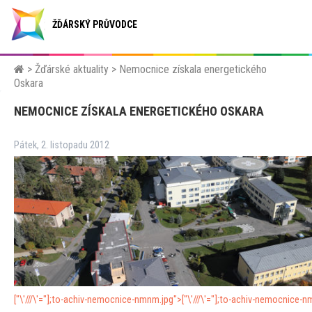
ŽĎÁRSKÝ PRŮVODCE
>
Žďárské aktuality
>
Nemocnice získala energetického
Oskara
NEMOCNICE ZÍSKALA ENERGETICKÉHO OSKARA
Pátek, 2. listopadu 2012
["\'///\'="];
to-achiv-nemocnice-nmnm.jpg">
["\'///\'="];
to-achiv-nemocnice-n