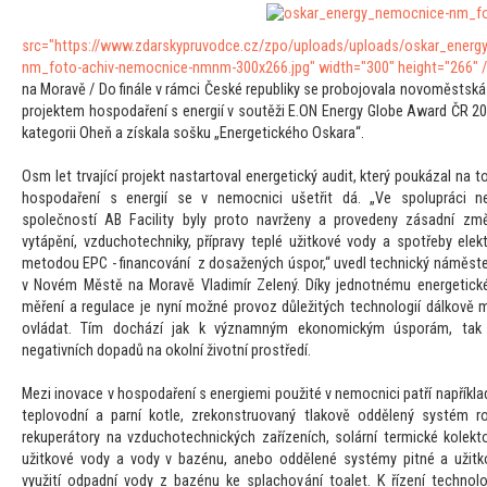
src="https://www.zdarskypruvodce.cz/zpo/uploads/uploads/oskar_energ
nm_fo
to-achiv-nemocnice-nmnm-300x266.jpg" width="300" height="266" 
na Moravě / Do finále v rámci České republiky se probojovala novoměstsk
projektem hospodaření s energií v soutěži E.ON Energy Globe Award ČR 201
kategorii Oheň a získala sošku „Energetického Oskara“.
Osm let trvající projekt nastar
toval energetický audit, který poukázal na
t
hospodaření s energií se v nemocnici ušetřit dá. „Ve spolupráci 
společností AB Facility byly pro
to navrženy a provedeny zásadní změ
vytápění, vzduchotechniky, přípravy teplé užitkové vody a spotřeby elekt
me
todou EPC - financování z dosažených úspor,“ uvedl technický náměs
v Novém Městě na Moravě Vladimír Zelený. Díky jednotnému energetic
měření a regulace je nyní možné provoz důležitých technologií dálkově 
ovládat. Tím dochází jak k významným ekonomickým úsporám, tak 
negativních dopadů na okolní životní prostředí.
Mezi inovace v hospodaření s energiemi použité v nemocnici patří napříkla
teplovodní a parní kotle, zrekonstruovaný tlakově oddělený systém r
rekuperá
tory na vzduchotechnických zařízeních, solární termické kolek
t
užitkové vody a vody v bazénu, anebo oddělené systémy pitné a užitk
využití odpadní vody z bazénu ke splachování
toalet. K řízení technol