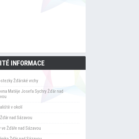
ITÉ INFORMACE
ostezky Žďárské vrchy
ovna Matěje Josefa Sychry Žďár nad
vou
liště v okolí
Žďár nad Sázavou
y ve Žďáře nad Sázavou
klinika Žďár nad Sázavou