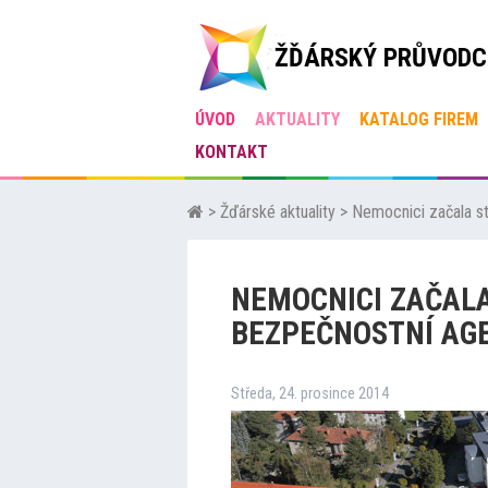
ŽĎÁRSKÝ PRŮVODC
ÚVOD
AKTUALITY
KATALOG FIREM
KONTAKT
>
Žďárské aktuality
>
Nemocnici začala st
NEMOCNICI ZAČALA
BEZPEČNOSTNÍ AG
Středa, 24. prosince 2014