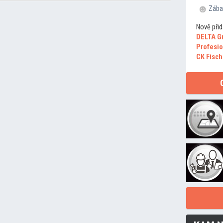
Zába
Nově přid
DELTA G
Profesio
CK Fisch