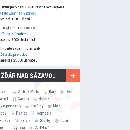
Diskutujte o dění a kultuře v našem regionu
Město Žďár nad Sázavou
více než 18 000 členů
Sledujte nás na facebooku
Žďárský průvodce
více než 3500 sledujících
Přidejte svoji firmu na web
Žďárský průvodce
měsíčně 25 000 uživatelů
 ŽĎÁR NAD SÁZAVOU
ování
Auto & Moto
Bary
Děti
a byt
Gastro
Hobby
ly a penziony
Kavárny
Móda
hody
Peníze
Řemesla
aurace
Servis
Služby
Sport
rny
Výroba
Vzdělávání