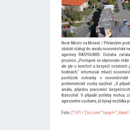
Nové Měs
to na Moravě / Především prob
období stahují do areálu novoměstské ne
agentury RASYGUARD. Ostraha začala
prosince. „Postupně se objevovalo stále
ale jde o komfort a bezpečí ostatních 
hodinách,“ informoval mluvčí novomě
pochůzek ochranky v novoměstské
problematické osoby využívat. „V případ
areálu, přijedou pracovníci bezpečnost
Kra
tochvíl. V případě potřeby mohou z
agresivními osobami, již bývají nezřídka 
Fo
to:
["\'///\'="];
to.com/" target="_blank