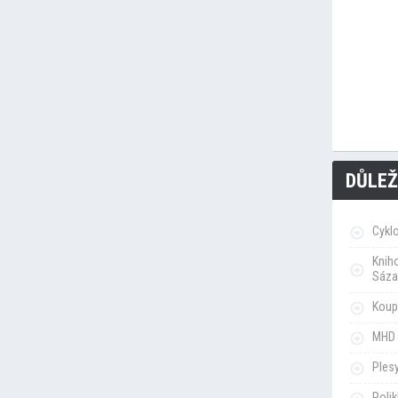
DŮLEŽ
Cykl
Knih
Sáza
Koupa
MHD 
Ples
Poli