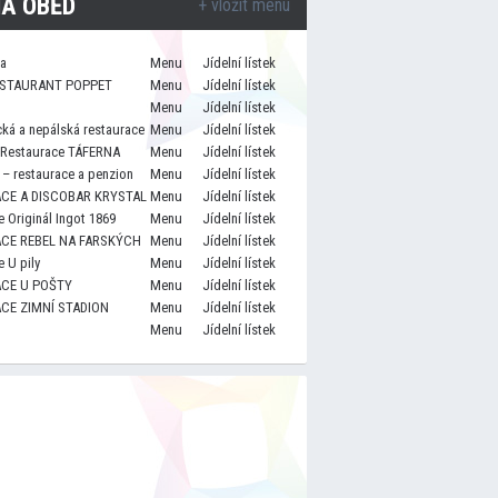
A OBĚD
+ vložit menu
za
Menu
Jídelní lístek
STAURANT POPPET
Menu
Jídelní lístek
Menu
Jídelní lístek
cká a nepálská restaurace
Menu
Jídelní lístek
 Restaurace TÁFERNA
Menu
Jídelní lístek
– restaurace a penzion
Menu
Jídelní lístek
CE A DISCOBAR KRYSTAL
Menu
Jídelní lístek
 Originál Ingot 1869
Menu
Jídelní lístek
CE REBEL NA FARSKÝCH
Menu
Jídelní lístek
 U pily
Menu
Jídelní lístek
CE U POŠTY
Menu
Jídelní lístek
CE ZIMNÍ STADION
Menu
Jídelní lístek
Menu
Jídelní lístek