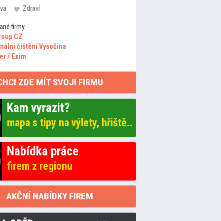
va
Zdraví
ané firmy
roup CZ
nální čištění Vysočina
er / Exim
CHCI ZDE MÍT SVOJI FIRMU
Kam vyrazit?
mapa s tipy na výlety, hřiště..
Nabídka práce
firem z regionu
AKČNÍ NABÍDKY FIREM