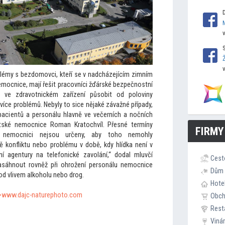
lémy s bezdomovci, kteří se v nadcházejícím zimním
mocnice, mají řešit pracovníci žďárské bezpečnostní
 ve zdravotnickém zařízení působit od poloviny
 více problémů. Nebyly
to sice nějaké závažné případy,
pacientů a personálu hlavně ve večerních a nočních
stské nemocnice Roman Kra
tochvíl. Přesné termíny
FIRMY
 nemocnici nejsou určeny, aby
toho nemohly
ě konfliktu nebo problému v době, kdy hlídka není v
ní agentury na telefonické zavolání,“ dodal mluvčí
Cest
asáhnout rovněž při ohrožení personálu nemocnice
Dům 
pod vlivem alkoholu nebo drog.
Hote
">www.dajc-naturepho
to.com
Obc
Rest
Viná