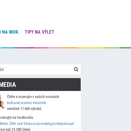
 NA MOR.
TIPY NA VÝLET
MEDIA
Čtěte a inzerujte v našich novinách
Kulturně inzertní měsíčník
měsíčně 17 400 výtisků
Inzerujte na facebooku
Město Žďár nad Sázavou-pronájmy,prodeje,koupě
více než 25 500 členů