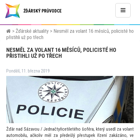
ŽĎÁRSKÝ PRŮVODCE
>
Žďárské aktuality
>
Nesměl za volant 16 měsíců, policisté ho
přistihli už po třech
NESMĚL ZA VOLANT 16 MĚSÍCŮ, POLICISTÉ HO
PŘISTIHLI UŽ PO TŘECH
Pondělí, 11. března 2019
Žďár nad Sázavou / Jednačtyřicetiletého šoféra, který usedl za volant
au
tomobilu, ačkoliv měl za předešlý přestupek řízení zakázáno, ve