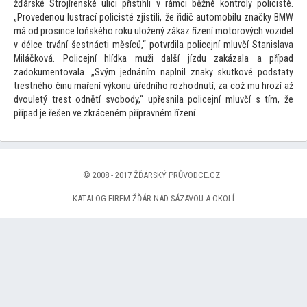
žďárské Strojírenské ulici přistihli v rámci běžné kontroly policisté.
„Provedenou lustrací policisté zjistili, že řidič au
tomobilu značky BMW
má od prosince loňského roku uložený zákaz řízení mo
torových vozidel
v délce trvání šestnácti měsíců,“ potvrdila policejní mluvčí Stanislava
Miláčková. Policejní hlídka muži další jízdu zakázala a případ
zadokumen
tovala. „Svým jednáním naplnil znaky skutkové podstaty
trestného činu maření výkonu úředního rozhodnutí, za což mu hrozí až
dvouletý trest odnětí svobody,“ upřesnila policejní mluvčí s tím, že
případ je řešen ve zkráceném přípravném řízení.
© 2008 - 2017 ŽĎÁRSKÝ PRŮVODCE.CZ ·
KATALOG FIREM ŽĎÁR NAD SÁZAVOU A OKOLÍ