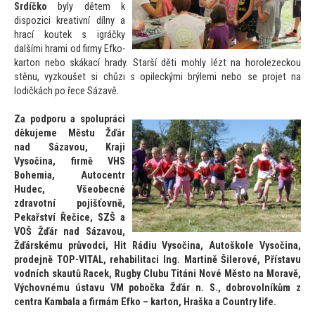
Srdíčko
byly dětem k
dispozici kreativní dílny a
hrací koutek s igráčky
dalšími hrami od firmy Efko-
kar
ton nebo skákací hrady. Starší děti mohly lézt na horolezeckou
stěnu, vyzkoušet si chůzi s opileckými brýlemi nebo se projet na
lodičkách po řece Sázavě.
Za podporu a spolupráci
děkujeme Městu Žďár
nad Sázavou, Kraji
Vysočina, firmě VHS
Bohemia, Au
tocentr
Hudec, Všeobecné
zdravotní pojišťovně,
Pekařství Řečice, SZŠ a
VOŠ Žďár nad Sázavou,
Žďárskému průvodci, Hit Rádiu Vysočina, Au
toškole Vysočina,
prodejně TOP-VITAL, rehabilitaci Ing. Martině Šilerové, Přístavu
vodních skautů Racek, Rugby Clubu Titáni Nové Měs
to na Moravě,
Výchovnému ústavu VM pobočka Žďár n. S., dobrovolníkům z
centra Kambala a firmám Efko – kar
ton, Hraška a Country life.