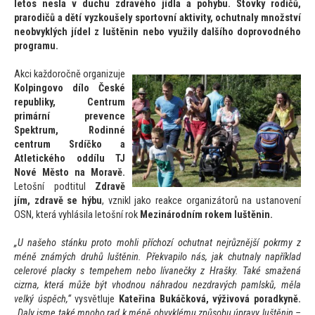
le
tos nesla v duchu zdravého jídla a pohybu. S
tovky rodičů,
prarodičů a dětí vyzkoušely spor
tovní aktivity, ochutnaly množství
neobvyklých jídel z luštěnin nebo využily dalšího doprovodného
programu.
Akci každoročně organizuje
Kolpingovo dílo České
republiky, Centrum
primární prevence
Spektrum, Rodinné
centrum Srdíčko a
Atletického oddílu TJ
Nové Měs
to na Moravě.
Le
tošní podtitul
Zdravě
jím, zdravě se hýbu
, vznikl jako reakce organizá
torů na ustanovení
OSN, která vyhlásila le
tošní rok
Mezinárodním rokem luštěnin.
„U našeho stánku pro
to mohli příchozí ochutnat nejrůznější pokrmy z
méně známých druhů luštěnin. Překvapilo nás, jak chutnaly například
celerové placky s tempehem nebo lívanečky z Hrašky. Také smažená
cizrna, která může být vhodnou náhradou nezdravých pamlsků, měla
velký úspěch,“
vysvětluje
Kateřina Bukáčková, výživová poradkyně.
„Daly jsme také mnoho rad k méně obvyklému způsobu úpravy luštěnin –