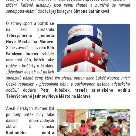
klíčení. Klíčené luštěniny jsou velmi chutné a nutričně se rovnají
superpotravinám,“
dodává její kolegyně
Simona Šafránková.
O zdravý sport a pohyb se
na akci postarala
Tělovýchovná jednota
Nové Měs
to na Moravě
.
Série závodů s názvem
Běh
Farskými humny
zahájily
nejmenší děti, běželi také
rodiče s kočárky a školáci.
„Účastníci dostali od našich
sponzorů pěkné ceny, které jim předal patron akce Lukáš Kourek, mistr
České republiky v přespolním běhu a odchovanec našeho atletického
oddílu,“
dodává
Petr Hubáček, trenér atletického oddílu
Tělovýchovné jednoty Nové Měs
to na Moravě
.
Areál Farských humen byl
po celý pátek plný také
dalších doprovodných
aktivit. U stánku
Rodinného centra