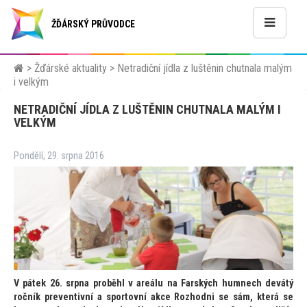
ŽĎÁRSKÝ PRŮVODCE
>
Žďárské aktuality
>
Netradiční jídla z luštěnin chutnala malým
i velkým
NETRADIČNÍ JÍDLA Z LUŠTĚNIN CHUTNALA MALÝM I
VELKÝM
Pondělí, 29. srpna 2016
V pátek 26. srpna proběhl v areálu na Farských humnech devátý
ročník preventivní a spor
tovní akce Rozhodni se sám, která se