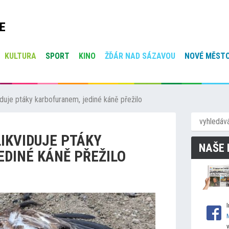
E
KULTURA
SPORT
KINO
ŽĎÁR NAD SÁZAVOU
NOVÉ MĚSTO
iduje ptáky karbofuranem, jediné káně přežilo
IKVIDUJE PTÁKY
NAŠE 
EDINÉ KÁNĚ PŘEŽILO