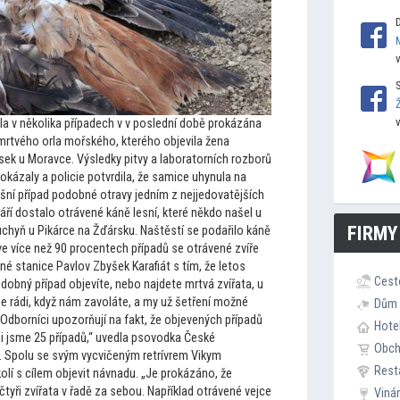
la v několika případech v v poslední době prokázána
mrtvého orla mořského, kterého objevila žena
sek u Moravce. Výsledky pitvy a labora
torních rozborů
rokázaly a policie potvrdila, že samice uhynula na
šní případ podobné otravy jedním z nejjedovatějších
áří dostalo otrávené káně lesní, které někdo našel u
FIRMY
uchyň u Pikárce na Žďársku. Naštěstí se podařilo káně
ve více než 90 procentech případů se otrávené zvíře
né stanice Pavlov Zbyšek Karafiát s tím, že le
tos
Cest
dobný případ objevíte, nebo najdete mrtvá zvířata, u
e rádi, když nám zavoláte, a my už šetření možné
Dům 
. Odborníci upozorňují na fakt, že objevených případů
Hote
li jsme 25 případů,“ uvedla psovodka České
Obc
. Spolu se svým vycvičeným retrívrem Vikym
Rest
kolí s cílem objevit návnadu. „Je prokázáno, že
tyři zvířata v řadě za sebou. Například otrávené vejce
Viná