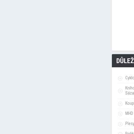
DŮLEŽ
Cykl
Knih
Sáza
Koupa
MHD 
Ples
Poli