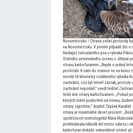
Novoměstsko / Otrava zvířat pesticidy by
na Novoměstsku. V prvním případě šlo o 
hledající za
toulaného psa u rybníka Piknů
Státního veterinárního ústavu v Jihlavě p
otravu karbofuranem. „Nejde o jediný le
to
pesticidů. K nám do stanice se na konci z
necelé tři kilometry vzdáleného rybníka K
zachránit, což byl téměř zázrak, pro
tože 
zachránit nepodaří,“ uvedl ředitel Záchran
řešili dvě otravy karbofuranem. „Pokud po
kterých máte podezření na otravu, budem
otravy zajistíme,“ doplnil Zbyšek Karafiát
otravy je maximálně deset procent. „Řeši
společnosti orni
tologické Klára Hlubocká
prohledávala několik dní mís
to nálezu i o
karbofuran dokáže sekundárně otrávit až č