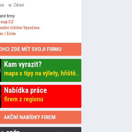
va
Zdraví
ané firmy
roup CZ
nální čištění Vysočina
er / Exim
CHCI ZDE MÍT SVOJI FIRMU
Kam vyrazit?
mapa s tipy na výlety, hřiště..
Nabídka práce
firem z regionu
AKČNÍ NABÍDKY FIREM