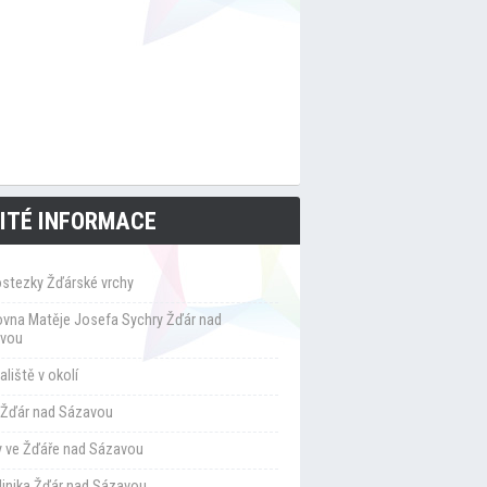
ITÉ INFORMACE
ostezky Žďárské vrchy
ovna Matěje Josefa Sychry Žďár nad
vou
liště v okolí
Žďár nad Sázavou
y ve Žďáře nad Sázavou
klinika Žďár nad Sázavou