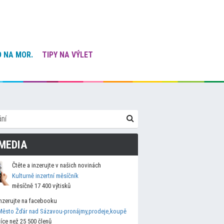
 NA MOR.
TIPY NA VÝLET
MEDIA
Čtěte a inzerujte v našich novinách
Kulturně inzertní měsíčník
měsíčně 17 400 výtisků
Inzerujte na facebooku
Město Žďár nad Sázavou-pronájmy,prodeje,koupě
více než 25 500 členů