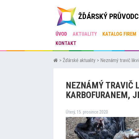
ŽĎÁRSKÝ PRŮVODC
ÚVOD
AKTUALITY
KATALOG FIREM
KONTAKT
>
Žďárské aktuality
>
Neznámý travič likv
NEZNÁMÝ TRAVIČ L
KARBOFURANEM, J
Úterý, 15. prosince 2020