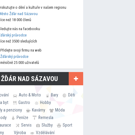
Diskutujte o dění a kultuře v našem regionu
Město Žďár nad Sázavou
více než 18 000 členů
Sledujte nás na facebooku
Žďárský průvodce
více než 3500 sledujících
Přidejte svoji firmu na web
Žďárský průvodce
měsíčně 25 000 uživatelů
 ŽĎÁR NAD SÁZAVOU
ování
Auto & Moto
Bary
Děti
a byt
Gastro
Hobby
ly a penziony
Kavárny
Móda
hody
Peníze
Řemesla
aurace
Servis
Služby
Sport
rny
Výroba
Vzdělávání