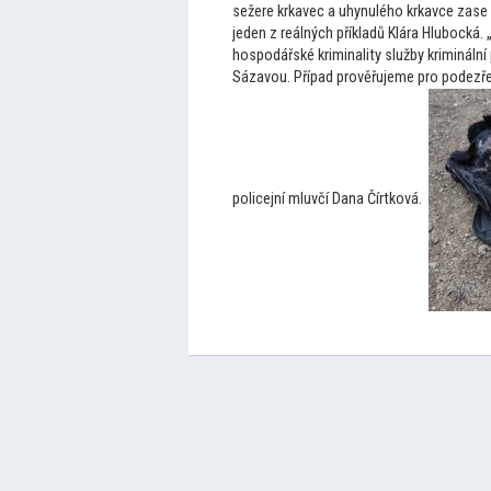
sežere krkavec a uhynulého krkavce zase l
jeden z reálných příkladů Klára Hlubocká. 
hospodářské kriminality služby krimináln
Sázavou. Případ prověřujeme pro podezření
policejní mluvčí Dana Čírtková.