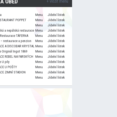
A OBĚD
+ vložit menu
za
Menu
Jídelní lístek
STAURANT POPPET
Menu
Jídelní lístek
Menu
Jídelní lístek
cká a nepálská restaurace
Menu
Jídelní lístek
 Restaurace TÁFERNA
Menu
Jídelní lístek
– restaurace a penzion
Menu
Jídelní lístek
CE A DISCOBAR KRYSTAL
Menu
Jídelní lístek
 Originál Ingot 1869
Menu
Jídelní lístek
CE REBEL NA FARSKÝCH
Menu
Jídelní lístek
 U pily
Menu
Jídelní lístek
CE U POŠTY
Menu
Jídelní lístek
CE ZIMNÍ STADION
Menu
Jídelní lístek
Menu
Jídelní lístek