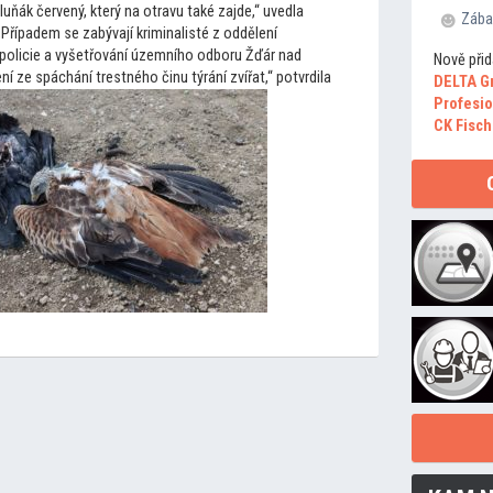
uňák červený, který na otravu také zajde,“ uvedla
Zába
„Případem se zabývají kriminalisté z oddělení
í policie a vyšetřování územního odboru Žďár nad
Nově přid
 ze spáchání trestného činu týrání zvířat,“ potvrdila
DELTA G
Profesio
CK Fisch