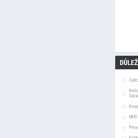
DŮLEŽ
Cykl
Knih
Sáza
Koupa
MHD 
Ples
Poli