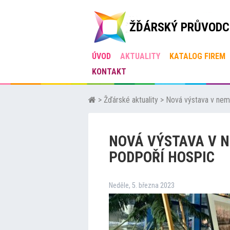
ŽĎÁRSKÝ PRŮVODC
ÚVOD
AKTUALITY
KATALOG FIREM
KONTAKT
>
Žďárské aktuality
>
Nová výstava v nemo
NOVÁ VÝSTAVA V N
PODPOŘÍ HOSPIC
Neděle, 5. března 2023