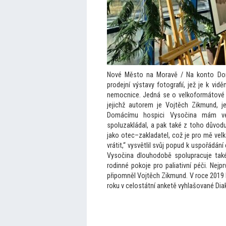
Nové Měs
to na Moravě / Na kon
to Do
prodejní výstavy fo
tografií, jež je k vidě
nemocnice. Jedná se o velkoformá
tové
jejichž au
torem je Vojtěch Zikmund, je
Domácímu hospici Vysočina mám ve
spoluzakládal, a pak také z
toho důvodu
jako otec–zakladatel, což je pro mě vel
vrátit,“ vysvětlil svůj popud k uspořádán
Vysočina dlouhodobě spolupracuje tak
rodinné pokoje pro paliativní péči. Nejp
připomněl Vojtěch Zikmund. V roce 2019 
roku v celostátní anketě vyhlašované Dia