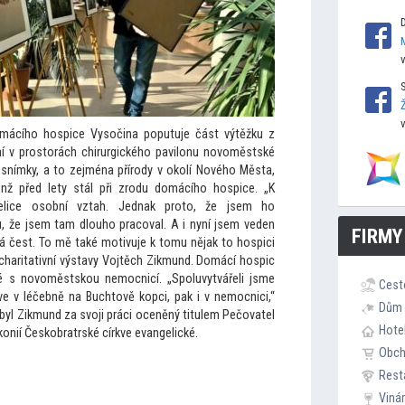
mácího hospice Vysočina poputuje část výtěžku z
ní v pros
torách chirurgického pavilonu novoměstské
 snímky, a
to zejména přírody v okolí Nového Města,
nž před lety stál při zrodu domácího hospice. „K
lice osobní vztah. Jednak pro
to, že jsem ho
, že jsem tam dlouho pracoval. A i nyní jsem veden
FIRMY
ká čest. To mě také motivuje k
tomu nějak
to hospici
í charitativní výstavy Vojtěch Zikmund. Domácí hospic
é s novoměstskou nemocnicí. „Spoluvytvářeli jsme
Cest
rve v léčebně na Buch
tově kopci, pak i v nemocnici,“
Dům 
byl Zikmund za svoji práci oceněný titulem Pečovatel
Hote
konií Českobratrské církve evangelické.
Obc
Rest
Viná