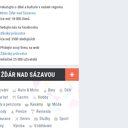
Diskutujte o dění a kultuře v našem regionu
Město Žďár nad Sázavou
více než 18 000 členů
Sledujte nás na facebooku
Žďárský průvodce
více než 3500 sledujících
Přidejte svoji firmu na web
Žďárský průvodce
měsíčně 25 000 uživatelů
 ŽĎÁR NAD SÁZAVOU
ování
Auto & Moto
Bary
Děti
a byt
Gastro
Hobby
ly a penziony
Kavárny
Móda
hody
Peníze
Řemesla
aurace
Servis
Služby
Sport
rny
Výroba
Vzdělávání