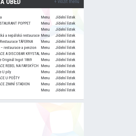
A OBĚD
+ vložit menu
za
Menu
Jídelní lístek
STAURANT POPPET
Menu
Jídelní lístek
Menu
Jídelní lístek
cká a nepálská restaurace
Menu
Jídelní lístek
 Restaurace TÁFERNA
Menu
Jídelní lístek
– restaurace a penzion
Menu
Jídelní lístek
CE A DISCOBAR KRYSTAL
Menu
Jídelní lístek
 Originál Ingot 1869
Menu
Jídelní lístek
CE REBEL NA FARSKÝCH
Menu
Jídelní lístek
 U pily
Menu
Jídelní lístek
CE U POŠTY
Menu
Jídelní lístek
CE ZIMNÍ STADION
Menu
Jídelní lístek
Menu
Jídelní lístek