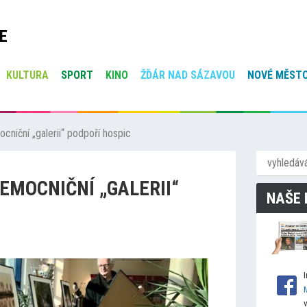
E
KULTURA
SPORT
KINO
ŽĎÁR NAD SÁZAVOU
NOVÉ MĚSTO
cniční „galerii“ podpoří hospic
EMOCNIČNÍ „GALERII“
NAŠE 