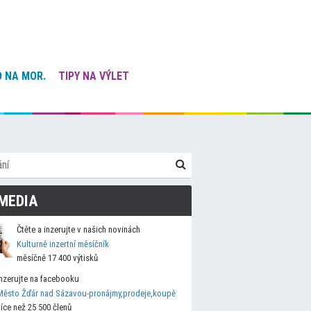
 NA MOR.
TIPY NA VÝLET
MEDIA
Čtěte a inzerujte v našich novinách
Kulturně inzertní měsíčník
měsíčně 17 400 výtisků
Inzerujte na facebooku
Město Žďár nad Sázavou-pronájmy,prodeje,koupě
více než 25 500 členů