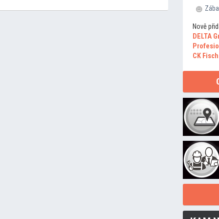
Zába
Nově přid
DELTA G
Profesio
CK Fisch