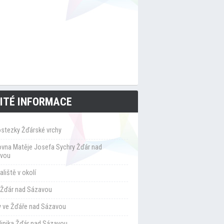
ITÉ INFORMACE
ostezky Žďárské vrchy
ovna Matěje Josefa Sychry Žďár nad
vou
liště v okolí
Žďár nad Sázavou
y ve Žďáře nad Sázavou
klinika Žďár nad Sázavou