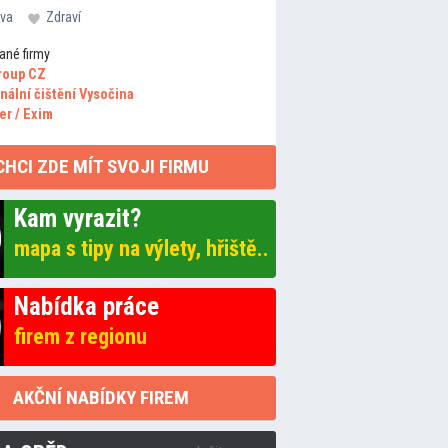
va
Zdraví
ané firmy
roup CZ
nální čištění Vysočina
er / Exim
CHCI ZDE MÍT SVOJI FIRMU
Kam vyrazit?
mapa s tipy na výlety, hřiště..
Nabídka práce
firem z regionu
AKČNÍ NABÍDKY FIREM