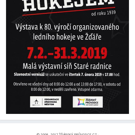
© 2008 - 2017 ŽĎÁRSKÝ PRŮVODCE.CZ ·