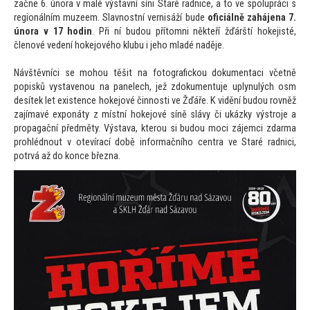
začne 6. února v malé výstavní síni Staré radnice, a
to ve spolupráci s
regionálním muzeem. Slavnostní vernisáží bude
oficiálně zahájena 7.
února v 17 hodin
. Při ní budou pří
tomni někteří žďárští hokejisté,
členové vedení hokejového klubu i jeho mladé naděje.
Návštěvníci se mohou těšit na fo
tografickou dokumentaci včetně
popisků vystavenou na panelech, jež zdokumentuje uplynulých osm
desítek let existence hokejové činnosti ve Žďáře. K vidění budou rovněž
zajímavé exponáty z místní hokejové síně slávy či ukázky výstroje a
propagační předměty. Výstava, kterou si budou moci zájemci zdarma
prohlédnout v otevírací době informačního centra ve Staré radnici,
potrvá až do konce března.