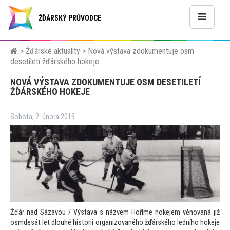
ŽĎÁRSKÝ PRŮVODCE
>
Žďárské aktuality
>
Nová výstava zdokumentuje osm
desetiletí žďárského hokeje
NOVÁ VÝSTAVA ZDOKUMENTUJE OSM DESETILETÍ
ŽĎÁRSKÉHO HOKEJE
Sobota, 2. února 2019
Žďár nad Sázavou / Výstava s názvem Hoříme hokejem věnovaná již
osmdesát let dlouhé his
torii organizovaného žďárského ledního hokeje