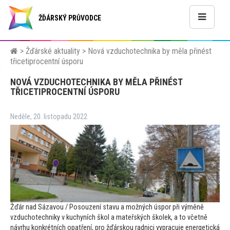
ŽĎÁRSKÝ PRŮVODCE
>
Žďárské aktuality
>
Nová vzduchotechnika by měla přinést
třicetiprocentní úsporu
NOVÁ VZDUCHOTECHNIKA BY MĚLA PŘINÉST
TŘICETIPROCENTNÍ ÚSPORU
Neděle, 20. listopadu 2022
Žďár nad Sázavou / Posouzení stavu a možných úspor při výměně
vzduchotechniky v kuchyních škol a mateřských školek, a
to včetně
návrhu konkrétních opatření, pro žďárskou radnici vypracuje energetická