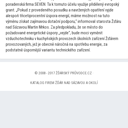
poradenská firma SEVEN. Ta k
tomu
to účelu využije přidělený evropský
grant. „Pokud z provedeného posudku a navržených opatření vyjde
alespoň třicetiprocentní úspora energií, máme možnost na tu
to
výměnu získat zajímavou dotační podporu,“ informoval starosta Žďáru
nad Sázavou Martin Mrkos. Za předpokladu, že se měs
to do
požadované energetické úspory „vejde“, bude moci vyměnit
vzduchotechniku v kuchyňských provozech školních zařízení Žďárem
provozovaných, jež je obecně náročná na spotřebu energie, za
podstatně úspornější variantu technického zařízení.
© 2008 - 2017 ŽĎÁRSKÝ PRŮVODCE.CZ ·
KATALOG FIREM ŽĎÁR NAD SÁZAVOU A OKOLÍ