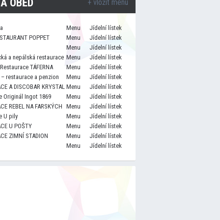
A OBĚD
+ vložit menu
za
Menu
Jídelní lístek
STAURANT POPPET
Menu
Jídelní lístek
Menu
Jídelní lístek
cká a nepálská restaurace
Menu
Jídelní lístek
 Restaurace TÁFERNA
Menu
Jídelní lístek
– restaurace a penzion
Menu
Jídelní lístek
CE A DISCOBAR KRYSTAL
Menu
Jídelní lístek
 Originál Ingot 1869
Menu
Jídelní lístek
CE REBEL NA FARSKÝCH
Menu
Jídelní lístek
 U pily
Menu
Jídelní lístek
CE U POŠTY
Menu
Jídelní lístek
CE ZIMNÍ STADION
Menu
Jídelní lístek
Menu
Jídelní lístek