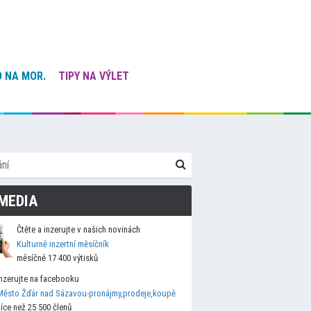
 NA MOR.
TIPY NA VÝLET
MEDIA
Čtěte a inzerujte v našich novinách
Kulturně inzertní měsíčník
měsíčně 17 400 výtisků
Inzerujte na facebooku
Město Žďár nad Sázavou-pronájmy,prodeje,koupě
více než 25 500 členů