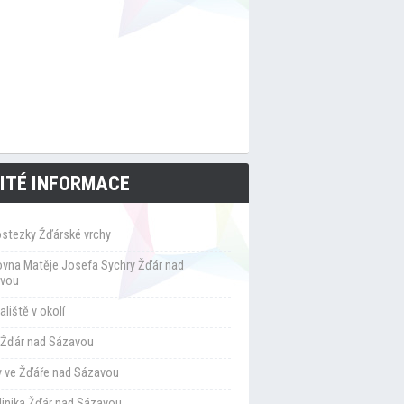
ITÉ INFORMACE
ostezky Žďárské vrchy
ovna Matěje Josefa Sychry Žďár nad
vou
liště v okolí
Žďár nad Sázavou
y ve Žďáře nad Sázavou
klinika Žďár nad Sázavou