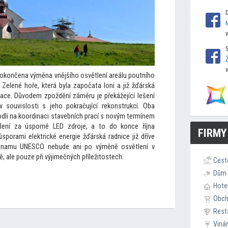
okončena výměna vnějšího osvětlení areálu poutního
lené hoře, která byla započata loni a již žďárská
tace. Důvodem zpoždění záměru je překážející lešení
souvislosti s jeho pokračující rekonstrukcí. Oba
hodli na koordinaci stavebních prací s novým termínem
tlení za úsporné LED zdroje, a
to do konce října
FIRMY
úsporami elektrické energie žďárská radnice již dříve
eznamu UNESCO nebude ani po výměně osvětlení v
ale pouze při výjimečných příleži
tostech.
Cest
Dům 
Hote
Obc
Rest
Viná