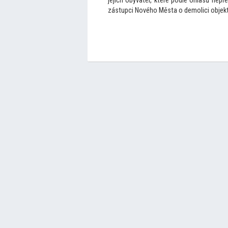
jejích obyvatel, které podle ohlasů nepř
zástupci Nového Města o demolici objekt