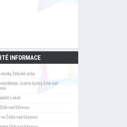
ITÉ INFORMACE
ostezky Žďárské vrchy
ovna Matěje Josefa Sychry Žďár nad
vou
liště v okolí
Žďár nad Sázavou
y ve Žďáře nad Sázavou
klinika Žďár nad Sázavou