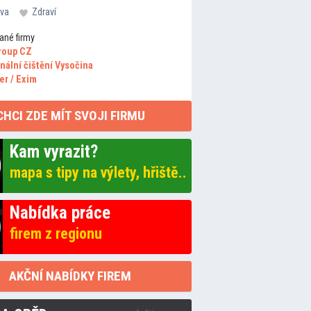
va
Zdraví
ané firmy
roup CZ
nální čištění Vysočina
er / Exim
CHCI ZDE MÍT SVOJI FIRMU
Kam vyrazit?
mapa s tipy na výlety, hřiště..
Nabídka práce
firem z regionu
AKČNÍ NABÍDKY FIREM