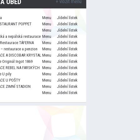
A OBĚD
+ vložit menu
za
Menu
Jídelní lístek
STAURANT POPPET
Menu
Jídelní lístek
Menu
Jídelní lístek
cká a nepálská restaurace
Menu
Jídelní lístek
 Restaurace TÁFERNA
Menu
Jídelní lístek
– restaurace a penzion
Menu
Jídelní lístek
CE A DISCOBAR KRYSTAL
Menu
Jídelní lístek
 Originál Ingot 1869
Menu
Jídelní lístek
CE REBEL NA FARSKÝCH
Menu
Jídelní lístek
 U pily
Menu
Jídelní lístek
CE U POŠTY
Menu
Jídelní lístek
CE ZIMNÍ STADION
Menu
Jídelní lístek
Menu
Jídelní lístek