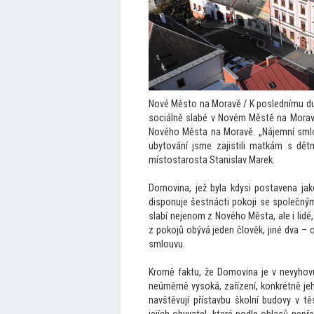
Nové Měs
to na Moravě / K poslednímu d
sociálně slabé v Novém Městě na Moravě
Nového Města na Moravě. „Nájemní sml
uby
tování jsme zajistili matkám s dětmi
mís
tostarosta Stanislav Marek.
Domovina, jež byla kdysi postavena jako
disponuje šestnácti pokoji se společným
slabí nejenom z Nového Města, ale i lidé, 
z pokojů obývá jeden člověk, jiné dva – o
smlouvu.
Kromě faktu, že Domovina je v nevyhovuj
neúměrně vysoká, zařízení, konkrétně jeh
navštěvují přístavbu školní budovy v t