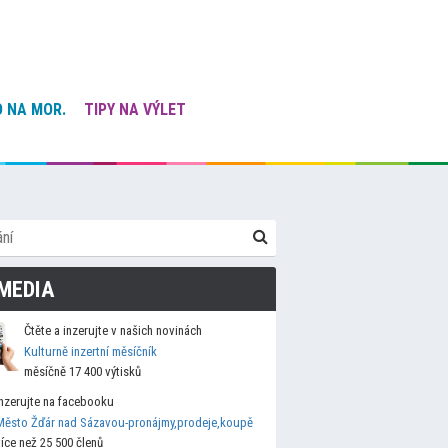
 NA MOR.
TIPY NA VÝLET
MEDIA
Čtěte a inzerujte v našich novinách
Kulturně inzertní měsíčník
měsíčně 17 400 výtisků
Inzerujte na facebooku
Město Žďár nad Sázavou-pronájmy,prodeje,koupě
více než 25 500 členů