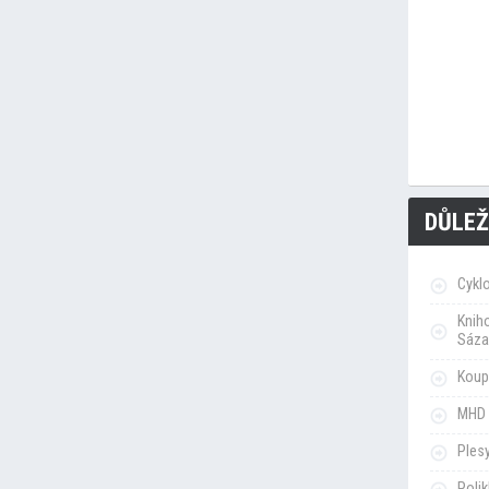
DŮLEŽ
Cykl
Knih
Sáza
Koupa
MHD 
Ples
Poli