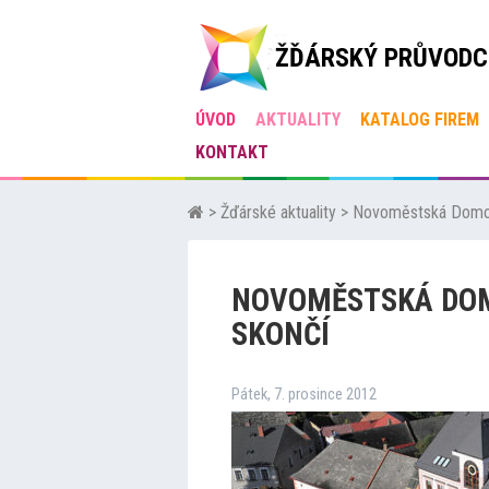
ŽĎÁRSKÝ PRŮVODC
ÚVOD
AKTUALITY
KATALOG FIREM
KONTAKT
>
Žďárské aktuality
>
Novoměstská Domovi
NOVOMĚSTSKÁ DOM
SKONČÍ
Pátek, 7. prosince 2012