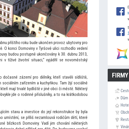
ubnu příštího roku bude ukončen provoz uby
tovny pro
. O konci Domoviny v Tyršově ulici rozhodlo vedení
ouvy budou postupně ukončovány k 30. dubnu 2013,
 v tíživé životní situaci,“ vyjádřil se novoměstský
FIRMY
 dočasné zázemí pro dělníky, kteří stavěli sídliště,
 sociálním zařízením a kuchyňkou. Tam žijí sociálně
kteří mají trvalé bydliště v jiné obci či městě. Některý
Cest
bvykle jde o rodinné příslušníky, a
to na krátkodobou
Dům 
Hote
ícím stavu a investice do její rekonstrukce by byla
Obc
o umístění, se příliš nezamlouvá rodičům dětí, které
Rest
ěsné blízkosti Domoviny. Vadí jim chování některých
Viná