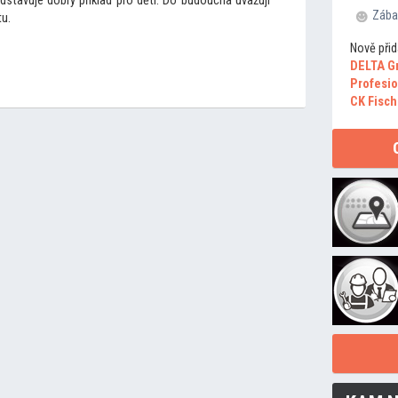
edstavuje dobrý příklad pro děti. Do budoucna uvažují
Zába
u.
Nově přid
DELTA G
Profesio
CK Fisch