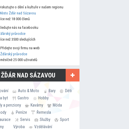
Diskutujte o dění a kultuře v našem regionu
Město Žďár nad Sázavou
více než 18 000 členů
Sledujte nás na facebooku
Žďárský průvodce
více než 3500 sledujících
Přidejte svoji firmu na web
Žďárský průvodce
měsíčně 25 000 uživatelů
 ŽĎÁR NAD SÁZAVOU
ování
Auto & Moto
Bary
Děti
a byt
Gastro
Hobby
ly a penziony
Kavárny
Móda
hody
Peníze
Řemesla
aurace
Servis
Služby
Sport
rny
Výroba
Vzdělávání