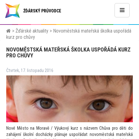
ŽĎÁRSKÝ PRŮVODCE
>
Žďárské aktuality
>
Novoměstská mateřská školka uspořádá
kurz pro chůvy
NOVOMĚSTSKÁ MATEŘSKÁ ŠKOLKA USPOŘÁDÁ KURZ
PRO CHŮVY
Čtvrtek, 17. listopadu 2016
Nové Měs
to na Moravě / Výukový kurz s názvem Chůva pro děti do
zahájení školní docházky plánuje uspořádat novoměstská mateřská