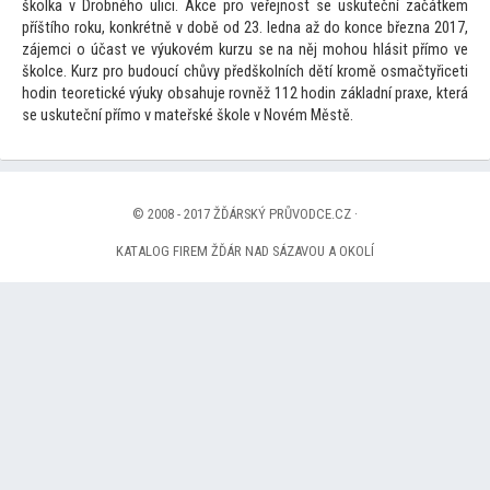
školka v Drobného ulici. Akce pro veřejnost se uskuteční začátkem
příštího roku, konkrétně v době od 23. ledna až do konce března 2017,
zájemci o účast ve výukovém kurzu se na něj mohou hlásit přímo ve
školce. Kurz pro budoucí chůvy předškolních dětí kromě osmačtyřiceti
hodin teoretické výuky obsahuje rovněž 112 hodin základní praxe, která
se uskuteční přímo v mateřské škole v Novém Městě.
© 2008 - 2017 ŽĎÁRSKÝ PRŮVODCE.CZ ·
KATALOG FIREM ŽĎÁR NAD SÁZAVOU A OKOLÍ