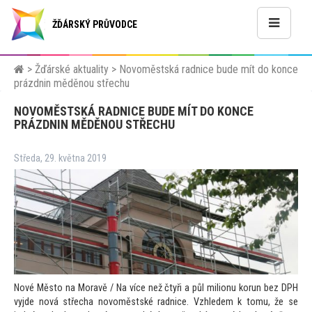
ŽĎÁRSKÝ PRŮVODCE
>
Žďárské aktuality
>
Novoměstská radnice bude mít do konce
prázdnin měděnou střechu
NOVOMĚSTSKÁ RADNICE BUDE MÍT DO KONCE
PRÁZDNIN MĚDĚNOU STŘECHU
Středa, 29. května 2019
Nové Měs
to na Moravě / Na více než čtyři a půl milionu korun bez DPH
vyjde nová střecha novoměstské radnice. Vzhledem k
tomu, že se