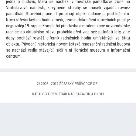
jedná o budovu, která se nachází v městské památkové zóně na
Vratislavově náměstí, k výměně střechy se museli vyjádřit rovněž
památkáři. Stavební práce již probíhají, objekt radnice je pod lešením.
Nová střešní krytina bude z mědi, termín dokončení stavebních prací je
nejpozději 19. srpna. Kompletní přestavba a modernizace novoměstské
radnice do aktuálního stavu proběhla před více než patnácti lety, z té
doby pochází rovněž ciferník radničních hodin umístěných ve štítu
objektu. Původní, his
torická novoměstská renesanční radniční budova
se nachází vedle stávající, sídlí v ní Horácké muzeum a informační
centrum.
© 2008 - 2017 ŽĎÁRSKÝ PRŮVODCE.CZ ·
KATALOG FIREM ŽĎÁR NAD SÁZAVOU A OKOLÍ