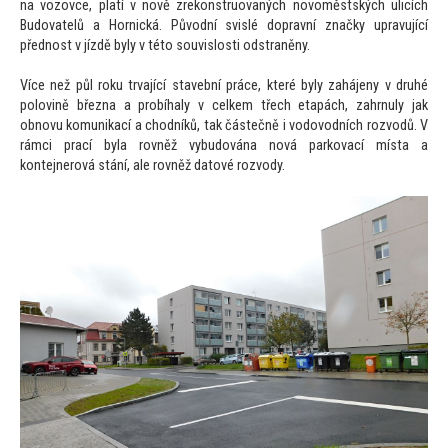
na vozovce, platí v nově zrekonstruovaných novoměstských ulicích
Budovatelů a Hornická. Původní svislé dopravní značky upravující
přednost v jízdě byly v této souvislosti odstraněny.
Více než půl roku trvající stavební práce, které byly zahájeny v druhé
polovině března a probíhaly v celkem třech etapách, zahrnuly jak
obnovu komunikací a chodníků, tak částečně i vodovodních rozvodů. V
rámci prací byla rovněž vybudována nová parkovací místa a
kontejnerová stání, ale rovněž datové rozvody.