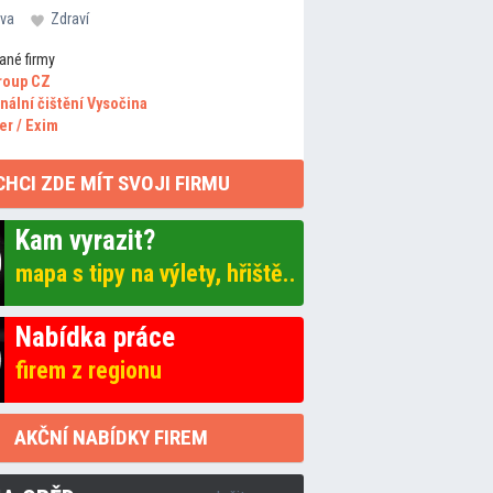
va
Zdraví
ané firmy
roup CZ
nální čištění Vysočina
er / Exim
CHCI ZDE MÍT SVOJI FIRMU
Kam vyrazit?
mapa s tipy na výlety, hřiště..
Nabídka práce
firem z regionu
AKČNÍ NABÍDKY FIREM