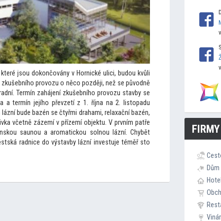
které jsou dokončovány v Hornické ulici, budou kvůli
kušebního provozu o něco později, než se původně
radní. Termín zahájení zkušebního provozu stavby se
 a termín jejího převzetí z 1. října na 2. lis
topadu
lázní bude bazén se čtyřmi drahami, relaxační bazén,
řivka včetně zázemí v přízemí objektu. V prvním patře
FIRMY
finskou saunou a aromatickou solnou lázní. Chybět
stská radnice do výstavby lázní investuje téměř s
to
Cest
Dům 
Hote
Obc
Rest
Viná