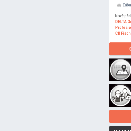
Zába
Nově přid
DELTA G
Profesio
CK Fisch