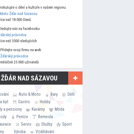
Diskutujte o dění a kultuře v našem regionu
Město Žďár nad Sázavou
více než 18 000 členů
Sledujte nás na facebooku
Žďárský průvodce
více než 3500 sledujících
Přidejte svoji firmu na web
Žďárský průvodce
měsíčně 25 000 uživatelů
 ŽĎÁR NAD SÁZAVOU
ování
Auto & Moto
Bary
Děti
a byt
Gastro
Hobby
ly a penziony
Kavárny
Móda
hody
Peníze
Řemesla
aurace
Servis
Služby
Sport
rny
Výroba
Vzdělávání