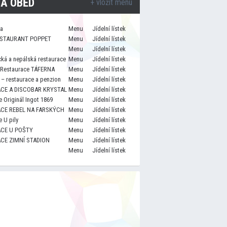
A OBĚD
+ vložit menu
za
Menu
Jídelní lístek
STAURANT POPPET
Menu
Jídelní lístek
Menu
Jídelní lístek
cká a nepálská restaurace
Menu
Jídelní lístek
 Restaurace TÁFERNA
Menu
Jídelní lístek
– restaurace a penzion
Menu
Jídelní lístek
CE A DISCOBAR KRYSTAL
Menu
Jídelní lístek
 Originál Ingot 1869
Menu
Jídelní lístek
CE REBEL NA FARSKÝCH
Menu
Jídelní lístek
 U pily
Menu
Jídelní lístek
CE U POŠTY
Menu
Jídelní lístek
CE ZIMNÍ STADION
Menu
Jídelní lístek
Menu
Jídelní lístek