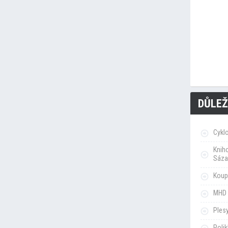
DŮLEŽ
Cykl
Knih
Sáza
Koupa
MHD 
Ples
Poli