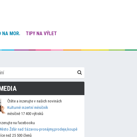
 NA MOR.
TIPY NA VÝLET
MEDIA
Čtěte a inzerujte v našich novinách
Kulturně inzertní měsíčník
měsíčně 17 400 výtisků
Inzerujte na facebooku
Město Žďár nad Sázavou-pronájmy,prodeje,koupě
více než 25 500 členů