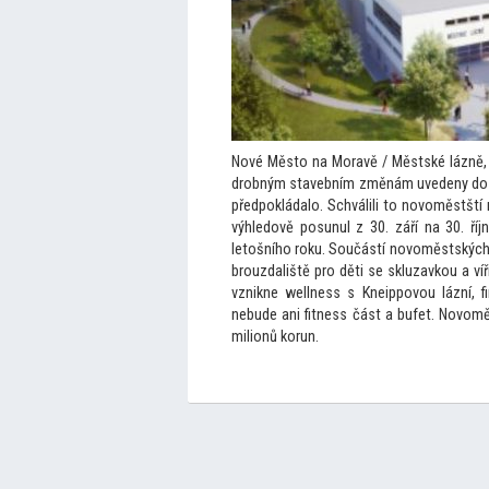
Nové Měs
to na Moravě / Městské lázně, 
drobným stavebním změnám uvedeny do z
předpokládalo. Schválili
to novoměstští 
výhledově posunul z 30. září na 30. října
le
tošního roku. Součástí novoměstských 
brouzdaliště pro děti se skluzavkou a ví
vznikne wellness s Kneippovou lázní, 
nebude ani fitness část a bufet. Novomě
milionů korun.