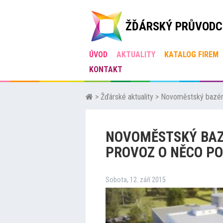
ŽĎÁRSKÝ PRŮVODC
ÚVOD
AKTUALITY
KATALOG FIREM
KONTAKT
>
Žďárské aktuality
>
Novoměstský bazén 
NOVOMĚSTSKÝ BAZ
PROVOZ O NĚCO PO
Sobota, 12. září 2015