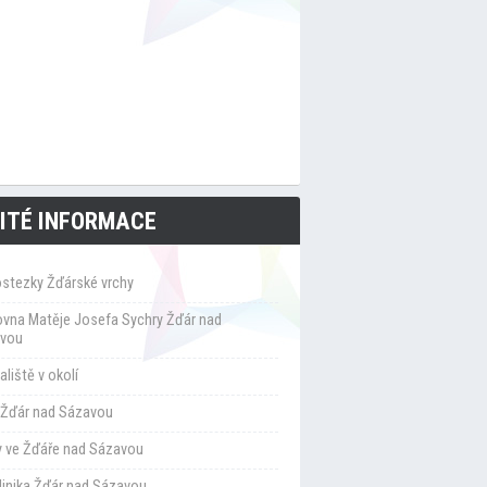
ITÉ INFORMACE
ostezky Žďárské vrchy
ovna Matěje Josefa Sychry Žďár nad
vou
liště v okolí
Žďár nad Sázavou
y ve Žďáře nad Sázavou
klinika Žďár nad Sázavou