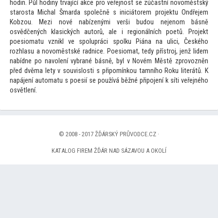
hodin. Půl hodiny trvající akce pro veřejnost se zúčastní novoměstský
starosta Michal Šmarda společně s iniciá
torem projektu Ondřejem
Kobzou. Mezi nové nabízenými verši budou nejenom básně
osvědčených klasických au
torů, ale i regionálních poetů. Projekt
poesiomatu vznikl ve spolupráci spolku Piána na ulici, Českého
rozhlasu a novoměstské radnice. Poesiomat, tedy přístroj, jenž lidem
nabídne po navolení vybrané básně, byl v Novém Městě zprovozněn
před dvěma lety v souvislosti s připomínkou tamního Roku literátů. K
napájení au
tomatu s poesií se používá běžné připojení k síti veřejného
osvětlení.
© 2008 - 2017 ŽĎÁRSKÝ PRŮVODCE.CZ ·
KATALOG FIREM ŽĎÁR NAD SÁZAVOU A OKOLÍ