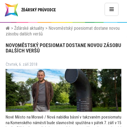
ŽĎÁRSKÝ PRŮVODCE
>
Žďárské aktuality
>
Novoměstský poesiomat dostane novou
zásobu dalších veršů
NOVOMĚSTSKÝ POESIOMAT DOSTANE NOVOU ZÁSOBU
DALŠÍCH VERŠŮ
Čtvrtek, 6. září 2018
Nové Měs
to na Moravě / Nová nabídka básní v takzvaném poesiomatu
na Komenského náměstí bude slavnostně spuštěna v pátek 7. září v 15