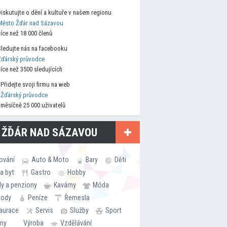
Diskutujte o dění a kultuře v našem regionu
Město Žďár nad Sázavou
více než 18 000 členů
Sledujte nás na facebooku
Žďárský průvodce
více než 3500 sledujících
Přidejte svoji firmu na web
Žďárský průvodce
měsíčně 25 000 uživatelů
 ŽĎÁR NAD SÁZAVOU
ování
Auto & Moto
Bary
Děti
a byt
Gastro
Hobby
ly a penziony
Kavárny
Móda
hody
Peníze
Řemesla
aurace
Servis
Služby
Sport
rny
Výroba
Vzdělávání