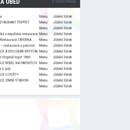
A OBĚD
+ vložit menu
za
Menu
Jídelní lístek
STAURANT POPPET
Menu
Jídelní lístek
Menu
Jídelní lístek
cká a nepálská restaurace
Menu
Jídelní lístek
 Restaurace TÁFERNA
Menu
Jídelní lístek
– restaurace a penzion
Menu
Jídelní lístek
CE A DISCOBAR KRYSTAL
Menu
Jídelní lístek
 Originál Ingot 1869
Menu
Jídelní lístek
CE REBEL NA FARSKÝCH
Menu
Jídelní lístek
 U pily
Menu
Jídelní lístek
CE U POŠTY
Menu
Jídelní lístek
CE ZIMNÍ STADION
Menu
Jídelní lístek
Menu
Jídelní lístek