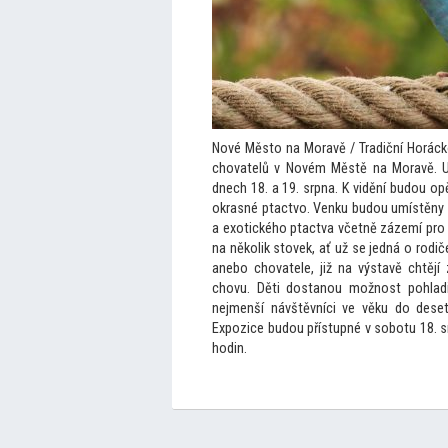
Nové Měs
to na Moravě / Tradiční Horáck
chovatelů v Novém Městě na Moravě. U
dnech 18. a 19. srpna. K vidění budou op
okrasné ptactvo. Venku budou umístěny kl
a exotického ptactva včetně zázemí pro
na několik s
tovek, ať už se jedná o rodič
anebo chovatele, již na výstavě chtěj
chovu. Děti dostanou možnost pohladit
nejmenší návštěvníci ve věku do deset
Expozice budou přístupné v sobotu 18. sr
hodin.