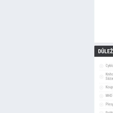
DŮLEŽ
Cykl
Knih
Sáza
Koupa
MHD 
Ples
Poli