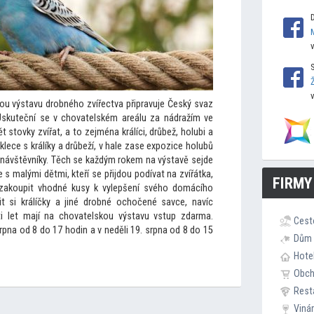
ou výstavu drobného zvířectva připravuje Český svaz
skuteční se v chovatelském areálu za nádražím ve
ět s
tovky zvířat, a
to zejména králíci, drůbež, holubi a
ece s králíky a drůbeží, v hale zase expozice holubů
 návštěvníky. Těch se každým rokem na výstavě sejde
e s malými dětmi, kteří se přijdou podívat na zvířátka,
FIRMY
í zakoupit vhodné kusy k vylepšení svého domácího
 si králíčky a jiné drobné ochočené savce, navíc
i let mají na chovatelskou výstavu vstup zdarma.
Cest
pna od 8 do 17 hodin a v neděli 19. srpna od 8 do 15
Dům 
Hote
Obc
Rest
Viná