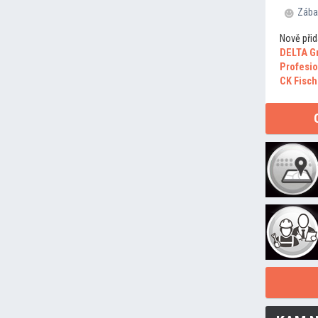
Zába
Nově přid
DELTA G
Profesio
CK Fisch