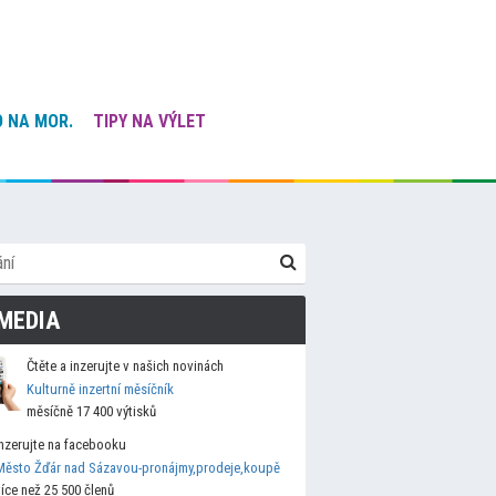
 NA MOR.
TIPY NA VÝLET
MEDIA
Čtěte a inzerujte v našich novinách
Kulturně inzertní měsíčník
měsíčně 17 400 výtisků
Inzerujte na facebooku
Město Žďár nad Sázavou-pronájmy,prodeje,koupě
více než 25 500 členů