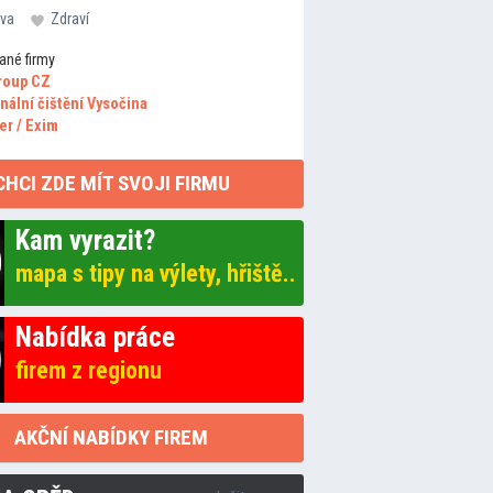
va
Zdraví
ané firmy
roup CZ
nální čištění Vysočina
er / Exim
CHCI ZDE MÍT SVOJI FIRMU
Kam vyrazit?
mapa s tipy na výlety, hřiště..
Nabídka práce
firem z regionu
AKČNÍ NABÍDKY FIREM