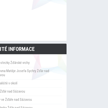
ITÉ INFORMACE
ostezky Žďárské vrchy
ovna Matěje Josefa Sychry Žďár nad
vou
liště v okolí
Žďár nad Sázavou
y ve Žďáře nad Sázavou
klinika Žďár nad Sázavou