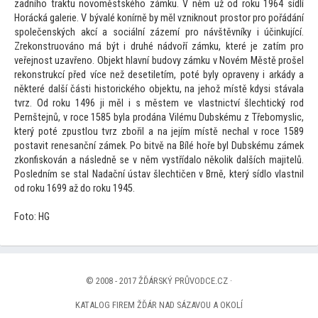
zadního traktu novoměstského zámku. V něm už od roku 1964 sídlí
Horácká galerie. V bývalé konírně by měl vzniknout pros
tor pro pořádání
společenských akcí a sociální zázemí pro návštěvníky i účinkující.
Zrekonstruováno má být i druhé nádvoří zámku, které je zatím pro
veřejnost uzavřeno. Objekt hlavní budovy zámku v Novém Městě prošel
rekonstrukcí před více než desetiletím, poté byly opraveny i arkády a
některé další části his
torického objektu, na jehož místě kdysi stávala
tvrz. Od roku 1496 ji měl i s městem ve vlastnictví šlechtický rod
Pernštejnů, v roce 1585 byla prodána Vilému Dubskému z Třebomyslic,
který poté zpustlou tvrz zbořil a na jejím místě nechal v roce 1589
postavit renesanční zámek. Po bitvě na Bílé hoře byl Dubskému zámek
zkonfiskován a následně se v něm vystřídalo několik dalších majitelů.
Posledním se stal Nadační ústav šlechtičen v Brně, který sídlo vlastnil
od roku 1699 až do roku 1945.
Fo
to: HG
© 2008 - 2017 ŽĎÁRSKÝ PRŮVODCE.CZ ·
KATALOG FIREM ŽĎÁR NAD SÁZAVOU A OKOLÍ