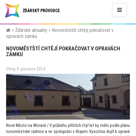
ŽĎÁRSKÝ PRŮVODCE
>
Žďárské aktuality
>
Novoměstští chtějí pokračovat v
opravách zámku
NOVOMĚSTŠTÍ CHTĚJÍ POKRAČOVAT V OPRAVÁCH
ZÁMKU
Úterý, 9. prosince 2014
Nové Měs
to na Moravě / V průběhu příštích čtyř let by mělo podle plánu
novoměstské radnice a ve spolupráci s Krajem Vysočina dojít k opravě