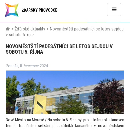
ŽĎÁRSKÝ PRŮVODCE
>
Žďárské aktuality
>
Novoměstští padesátníci se letos sejdou
v sobotu 5. října
NOVOMĚSTŠTÍ PADESÁTNÍCI SE LETOS SEJDOU V
SOBOTU 5. ŘÍJNA
Pondělí, 8. července 2024
Nové Město na Moravě / Na sobotu 5. října byl pro letošní rok stanoven
termín tradičního setkání padesátníků konaného v novoměstském