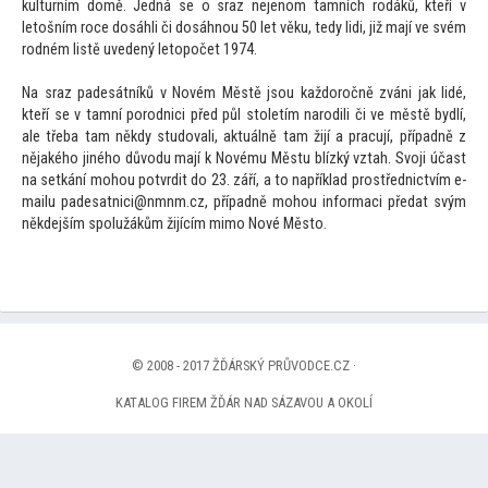
kulturním domě. Jedná se o sraz nejenom tamních rodáků, kteří v
letošním roce dosáhli či dosáhnou 50 let věku, tedy lidi, již mají ve svém
rodném listě uvedený letopočet 1974.
Na sraz padesátníků v Novém Městě jsou každoročně zváni jak lidé,
kteří se v tamní porodnici před půl stoletím narodili či ve městě bydlí,
ale třeba tam někdy studovali, aktuálně tam žijí a pracují, případně z
nějakého jiného důvodu mají k Novému Městu blízký vztah. Svoji účast
na setkání mohou potvrdit do 23. září, a to například prostřednictvím e-
mailu padesatnici@nmnm.cz, případně mohou informaci předat svým
někdejším spolužákům žijícím mimo Nové Město.
© 2008 - 2017 ŽĎÁRSKÝ PRŮVODCE.CZ ·
KATALOG FIREM ŽĎÁR NAD SÁZAVOU A OKOLÍ