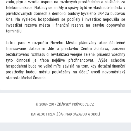
vodu, plyn a vznikla úspora na mzdových prostředcích a službách za
telekomunikace. Náklady se snížily u správy bytů ve vlastnictví města v
privatizovaných domech a demolicí budovy bývalého JKP za budovou
kina. Na výsledku hospodaření se podílely i investice; nepoužila se
investiční rezerva města i finanční rezerva na stavbu dopravního
terminálu.
Le
tos jsou v rozpočtu Nového Města plánovány akce částečně
financované dotacemi. Jde o přestavbu Centra Zdislava, pořízení
bezdrá
tového rozhlasu či revitalizaci veřejné zeleně, přičemž všechny
ty
to činnosti je třeba nejdříve předfinancovat. „Výše schodku
hospodaření bude ve velké míře závislá na
tom, kdy dotační finanční
prostředky budou městu poukázány na účet,“ uvedl novoměstský
starosta Michal Šmarda.
© 2008 - 2017 ŽĎÁRSKÝ PRŮVODCE.CZ ·
KATALOG FIREM ŽĎÁR NAD SÁZAVOU A OKOLÍ