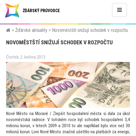
ŽĎÁRSKÝ PRŮVODCE
>
Žďárské aktuality
>
Novoměstští snižují schodek v rozpočtu
NOVOMĚSTŠTÍ SNIŽUJÍ SCHODEK V ROZPOČTU
Čtvrtek, 2. května 2013
Nové Měs
to na Moravě / Zlepšit hospodaření města si dala za úkol
novoměstská radnice. V loňském roce byl schodek hospodaření 3,4
milionu korun, v letech 2009 a 2010
to ale například bylo více než 30
milionů korun. Loni Nové Měs
to značně ušetřilo na platbách za energii,