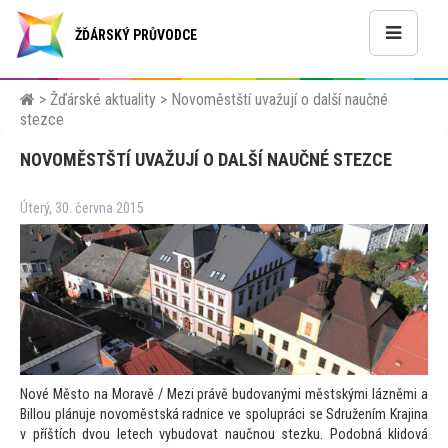
ŽĎÁRSKÝ PRŮVODCE
>
Žďárské aktuality
>
Novoměstští uvažují o další naučné
stezce
NOVOMĚSTŠTÍ UVAŽUJÍ O DALŠÍ NAUČNÉ STEZCE
Úterý, 30. června 2015
Nové Měs
to na Moravě / Mezi právě budovanými městskými lázněmi a
Billou plánuje novoměstská radnice ve spolupráci se Sdružením Krajina
v příštích dvou letech vybudovat naučnou stezku. Podobná klidová