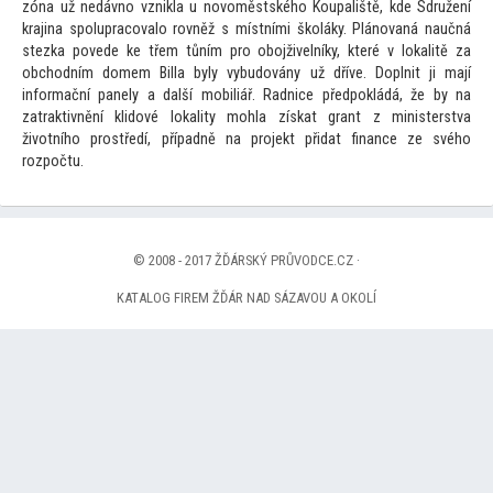
zóna už nedávno vznikla u novoměstského Koupaliště, kde Sdružení
krajina spolupracovalo rovněž s místními školáky. Plánovaná naučná
stezka povede ke třem tůním pro obojživelníky, které v lokalitě za
obchodním domem Billa byly vybudovány už dříve. Doplnit ji mají
informační panely a další mobiliář. Radnice předpokládá, že by na
zatraktivnění klidové lokality mohla získat grant z ministerstva
životního prostředí, případně na projekt přidat finance ze svého
rozpočtu.
© 2008 - 2017 ŽĎÁRSKÝ PRŮVODCE.CZ ·
KATALOG FIREM ŽĎÁR NAD SÁZAVOU A OKOLÍ