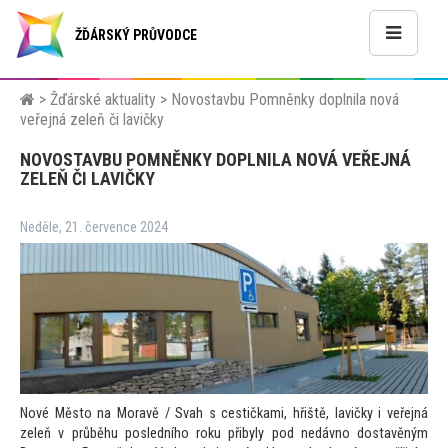
ŽĎÁRSKÝ PRŮVODCE
>
Žďárské aktuality
>
Novostavbu Pomněnky doplnila nová
veřejná zeleň či lavičky
NOVOSTAVBU POMNĚNKY DOPLNILA NOVÁ VEŘEJNÁ
ZELEŇ ČI LAVIČKY
Neděle, 21. července 2024
Nové Město na Moravě / Svah s cestičkami, hřiště, lavičky i veřejná
zeleň v průběhu posledního roku přibyly pod nedávno dostavěným