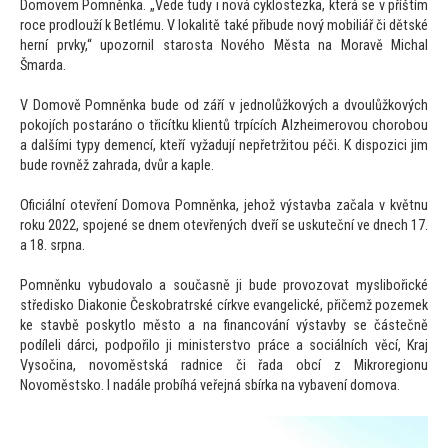
Domovem Pomněnka. „Vede tudy i nová cyklostezka, která se v příštím
roce prodlouží k Betlému. V lokalitě také přibude nový mobiliář či dětské
herní prvky,“ upozornil starosta Nového Města na Moravě Michal
Šmarda.
V Domově Pomněnka bude od září v jednolůžkových a dvoulůžkových
pokojích postaráno o třicítku klientů trpících Alzheimerovou chorobou
a dalšími typy demencí, kteří vyžadují nepřetržitou péči. K dispozici jim
bude rovněž zahrada, dvůr a kaple.
Oficiální otevření Domova Pomněnka, jehož výstavba začala v květnu
roku 2022, spojené se dnem otevřených dveří se uskuteční ve dnech 17.
a 18. srpna.
Pomněnku vybudovalo a současně ji bude provozovat myslibořické
středisko Diakonie Českobratrské církve evangelické, přičemž pozemek
ke stavbě poskytlo město a na financování výstavby se částečně
podíleli dárci, podpořilo ji ministerstvo práce a sociálních věcí, Kraj
Vysočina, novoměstská radnice či řada obcí z Mikroregionu
Novoměstsko. I nadále probíhá veřejná sbírka na vybavení domova.