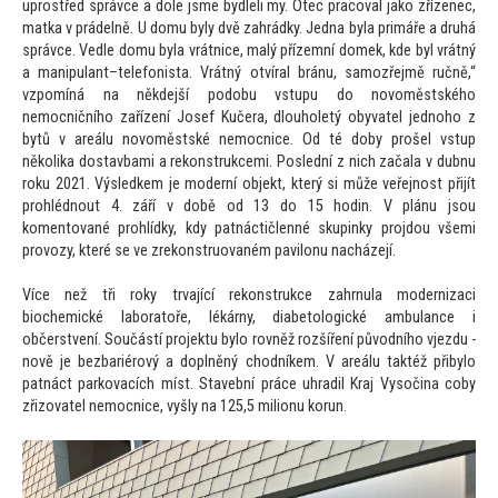
uprostřed správce a dole jsme bydleli my. Otec pracoval jako zřízenec,
matka v prádelně. U domu byly dvě zahrádky. Jedna byla primáře a druhá
správce. Vedle domu byla vrátnice, malý přízemní domek, kde byl vrátný
a manipulant–telefonista. Vrátný otvíral bránu, samozřejmě ručně,“
vzpomíná na někdejší podobu vstupu do novoměstského
nemocničního zařízení Josef Kučera, dlouholetý obyvatel jednoho z
bytů v areálu novoměstské nemocnice. Od té doby prošel vstup
několika dostavbami a rekonstrukcemi. Poslední z nich začala v dubnu
roku 2021. Výsledkem je moderní objekt, který si může veřejnost přijít
prohlédnout 4. září v době od 13 do 15 hodin. V plánu jsou
komentované prohlídky, kdy patnáctičlenné skupinky projdou všemi
provozy, které se ve zrekonstruovaném pavilonu nacházejí.
Více než tři roky trvající rekonstrukce zahrnula modernizaci
biochemické laboratoře, lékárny, diabetologické ambulance i
občerstvení. Součástí projektu bylo rovněž rozšíření původního vjezdu -
nově je bezbariérový a doplněný chodníkem. V areálu taktéž přibylo
patnáct parkovacích míst. Stavební práce uhradil Kraj Vysočina coby
zřizovatel nemocnice, vyšly na 125,5 milionu korun.