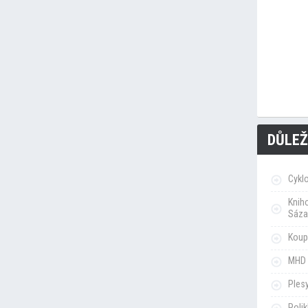
DŮLEŽ
Cykl
Knih
Sáza
Koupa
MHD 
Ples
Poli