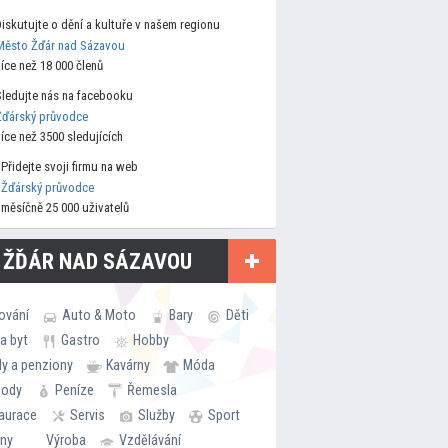
Diskutujte o dění a kultuře v našem regionu
Město Žďár nad Sázavou
více než 18 000 členů
Sledujte nás na facebooku
Žďárský průvodce
více než 3500 sledujících
Přidejte svoji firmu na web
Žďárský průvodce
měsíčně 25 000 uživatelů
 ŽĎÁR NAD SÁZAVOU
ování
Auto & Moto
Bary
Děti
a byt
Gastro
Hobby
ly a penziony
Kavárny
Móda
hody
Peníze
Řemesla
aurace
Servis
Služby
Sport
rny
Výroba
Vzdělávání