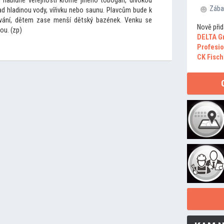
 nabídne veřejnosti kromě jiného
tobogán, divokou
Zába
ad hladinou vody, vířivku nebo saunu. Plavcům bude k
avání, dětem zase menší dětský bazének. Venku se
Nově přid
ou. (zp)
DELTA G
Profesio
CK Fisch