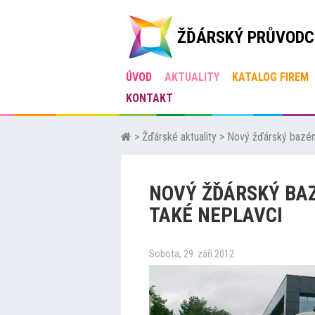
ŽĎÁRSKÝ PRŮVODC
ÚVOD
AKTUALITY
KATALOG FIREM
KONTAKT
>
Žďárské aktuality
>
Nový žďárský bazén 
NOVÝ ŽĎÁRSKÝ BA
TAKÉ NEPLAVCI
Sobota, 29. září 2012