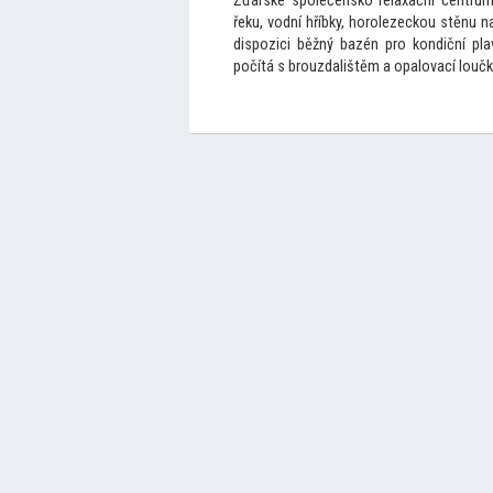
Žďárské společensko relaxační centrum
řeku, vodní hříbky, horolezeckou stěnu n
dispozici běžný bazén pro kondiční pl
počítá s brouzdalištěm a opalovací loučk