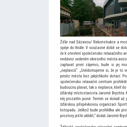
Žďár nad Sázavou/ Rekonstrukce a mod
spěje do finále. V současné době se dolaď
že k otevření společensko relaxačního ar
nedávno vedením okresního města avizov
zaplavat první zájemci, bude si jej m
„neplavců“. „Uvědomujeme si, že je
to v
peněz města bez jakýchkoliv dotací. Pr
společensko relaxační centrum prohlédn
budoucnu plavat, tak o neplavce, kteří do 
žďárský mís
tostarosta Jaromír Brychta. 
něj prozatím jasné. Termín se doladí a
žďárskou příspěvkovou organizací Sport
lis
topadu. Jelikož bude prohlídka ale pr
pros
tory ještě uklidit,“ dodal Jaromír Bryc