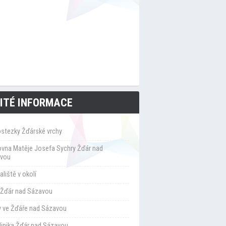
ITÉ INFORMACE
ostezky Žďárské vrchy
ovna Matěje Josefa Sychry Žďár nad
vou
liště v okolí
Žďár nad Sázavou
y ve Žďáře nad Sázavou
klinika Žďár nad Sázavou