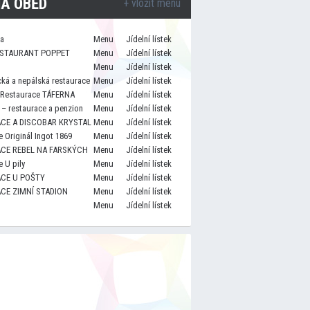
A OBĚD
+ vložit menu
za
Menu
Jídelní lístek
STAURANT POPPET
Menu
Jídelní lístek
Menu
Jídelní lístek
cká a nepálská restaurace
Menu
Jídelní lístek
 Restaurace TÁFERNA
Menu
Jídelní lístek
– restaurace a penzion
Menu
Jídelní lístek
CE A DISCOBAR KRYSTAL
Menu
Jídelní lístek
 Originál Ingot 1869
Menu
Jídelní lístek
CE REBEL NA FARSKÝCH
Menu
Jídelní lístek
 U pily
Menu
Jídelní lístek
CE U POŠTY
Menu
Jídelní lístek
CE ZIMNÍ STADION
Menu
Jídelní lístek
Menu
Jídelní lístek