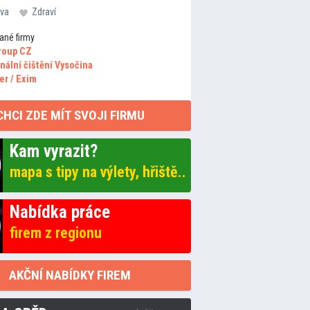
va
Zdraví
ané firmy
roup CZ
nální čištění Vysočina
er / Exim
CHCI ZDE MÍT SVOJI FIRMU
Kam vyrazit?
mapa s tipy na výlety, hřiště..
Nabídka práce
firem z regionu
AKČNÍ NABÍDKY FIREM