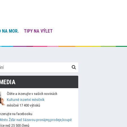
 NA MOR.
TIPY NA VÝLET
MEDIA
Čtěte a inzerujte v našich novinách
Kulturně inzertní měsíčník
měsíčně 17 400 výtisků
Inzerujte na facebooku
Město Žďár nad Sázavou-pronájmy,prodeje,koupě
více než 25 500 členů