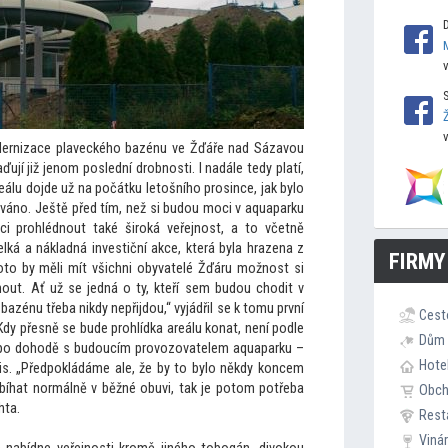
ernizace plaveckého bazénu ve Žďáře nad Sázavou
ují již jenom poslední drobnosti. I nadále tedy platí,
eálu dojde už na počátku le
tošního prosince, jak bylo
áno. Ještě před tím, než si budou moci v aquaparku
oci prohlédnout také široká veřejnost, a
to včetně
elká a nákladná investiční akce, která byla hrazena z
FIRMY
o
to by měli mít všichni obyvatelé Žďáru možnost si
out. Ať už se jedná o ty, kteří sem budou chodit v
bazénu třeba nikdy nepřijdou,“ vyjádřil se k
tomu první
Cest
Kdy přesně se bude prohlídka areálu konat, není podle
Dům 
ž po dohodě s budoucím provozovatelem aquaparku –
Hote
is. „Předpokládáme ale, že by
to bylo někdy koncem
obíhat normálně v běžné obuvi, tak je po
tom potřeba
Obc
hta.
Rest
Viná