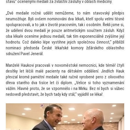
stavu“ oceněnými medailí za zvláštní zásluhy v oblasti medicíny.
„Dvě medaile ročně udělit nemůžeme, to nám stavovský předpis
neumožňuje. Byli ovšem nominováni dva lékaři, kteří spolu velmi těsně
spolupracovali, a to jak v životě pracovním, tak i osobním. Řekli jsme si,
že udělení dvou medailí je pouze aritmetickým součtem zásluh. Když
oba lékaře oceníme jednou medailí, tak tím exponenciálně zvýšíme její
hodnotu. Což daleko lépe vystihne jejich společnou činnost,“ přiblížil
nominaci předseda České lékařské komory žďárského oblastního
sdružení Pavel Jenerál.
Manželé Haukovi pracovali v novoměstské nemocnici, kde téměř čtyři
desítky let léčili malé pacienty na dětském oddělení. Jindřich Hauk
převzal kromě pamětní medaile také ručně vyrobené pero z olivového
dřeva starého dva tisíce let či diplom. „Velice si toho vyznamenání
vážím. Hlavně proto, že se vzpomnělo i na Mirku. Bez ní bych si vůbec
nedovedl představit, že bych tady kdy stál,“ vyjádřil se lékař.