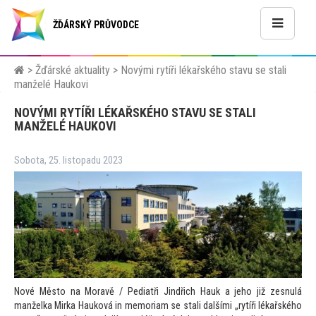
ŽĎÁRSKÝ PRŮVODCE
>
Žďárské aktuality
>
Novými rytíři lékařského stavu se stali
manželé Haukovi
NOVÝMI RYTÍŘI LÉKAŘSKÉHO STAVU SE STALI
MANŽELÉ HAUKOVI
Sobota, 25. listopadu 2023
Nové Město na Moravě / Pediatři Jindřich Hauk a jeho již zesnulá
manželka Mirka Hauková in memoriam se stali dalšími „rytíři lékařského