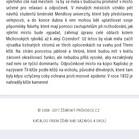
výletního cíle nad městem. Ta by se měla v budoucnu proměnit v mís
to
určené pro relaxaci a odpočinek. V minulých měsících vzniklo pět
návrhů studentů brněnské Mendlovy univerzity, které byly představeny
veřejnosti, a do konce dubna k nim mohou lidé uplatňovat svoje
připomínky. Návrhy, které mají pomoci zastupitelům při rozhodování, jak
výletní mís
to bude vypadat, zahrnují úpravu celé oblasti kolem
Michovských rybníků až k aleji Cizendorf. Už le
tos by však měla začít
výsadba listnatých stromů ve třech oplocenkách na svahu pod Třemi
kříži. Na stráni poros
tou jabloně a třešně, které budou mít v květu
zároveň okrašlovací funkci, ale nebudou příliš vysoké, aby nezakrývaly
nad nimi se tyčící dominantu. Odpočinkové mís
to na kopci Kaplisko je
nazývané Tři kříže podle křížů na vrcholu, původně dřevěných, které tam
byly kdysi vztyčeny coby ochrana proti morové epidemii. V roce 1832 je
nahradily kříže kamenné.
© 2008 - 2017 ŽĎÁRSKÝ PRŮVODCE.CZ ·
KATALOG FIREM ŽĎÁR NAD SÁZAVOU A OKOLÍ