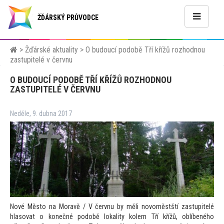
ŽĎÁRSKÝ PRŮVODCE
>
Žďárské aktuality
>
O budoucí podobě Tří křížů rozhodnou
zastupitelé v červnu
O BUDOUCÍ PODOBĚ TŘÍ KŘÍŽŮ ROZHODNOU
ZASTUPITELÉ V ČERVNU
Neděle, 9. dubna 2017
Nové Měs
to na Moravě / V červnu by měli novoměstští zastupitelé
hlasovat o konečné podobě lokality kolem Tří křížů, oblíbeného