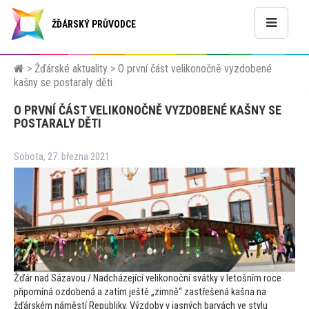
ŽĎÁRSKÝ PRŮVODCE
>
Žďárské aktuality
>
O první část velikonočně vyzdobené
kašny se postaraly děti
O PRVNÍ ČÁST VELIKONOČNĚ VYZDOBENÉ KAŠNY SE
POSTARALY DĚTI
Sobota, 27. března 2021
Žďár nad Sázavou / Nadcházející velikonoční svátky v le
tošním roce
připomíná ozdobená a zatím ještě „zimně“ zastřešená kašna na
žďárském náměstí Republiky. Výzdoby v jasných barvách ve stylu