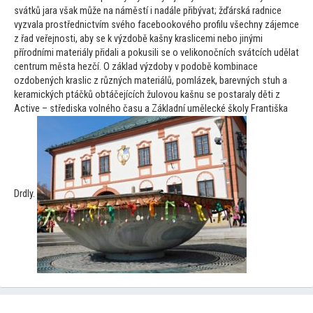
svátků jara však může na náměstí i nadále přibývat; žďárská radnice
vyzvala prostřednictvím svého facebookového profilu všechny zájemce
z řad veřejnosti, aby se k výzdobě kašny kraslicemi nebo jinými
přírodními materiály přidali a pokusili se o velikonočních svátcích udělat
centrum města hezčí. O základ výzdoby v podobě kombinace
ozdobených kraslic z různých materiálů, pomlázek, barevných stuh a
keramických ptáčků obtáčejících žulovou kašnu se postaraly děti z
Active – střediska volného času a Základní umělecké školy Františka
Drdly.