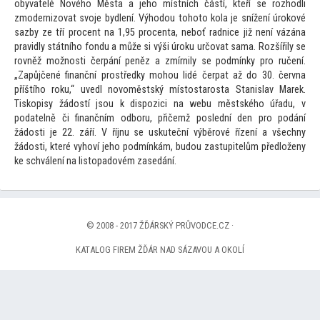
obyvatelé Nového Města a jeho místních částí, kteří se rozhodli
zmodernizovat svoje bydlení. Výhodou
toho
to kola je snížení úrokové
sazby ze tří procent na 1,95 procenta, neboť radnice již není vázána
pravidly státního fondu a může si výši úroku určovat sama. Rozšířily se
rovněž možnosti čerpání peněz a zmírnily se podmínky pro ručení.
„Zapůjčené finanční prostředky mohou lidé čerpat až do 30. června
příštího roku,“ uvedl novoměstský mís
tostarosta Stanislav Marek.
Tiskopisy žádostí jsou k dispozici na webu městského úřadu, v
podatelně či finančním odboru, přičemž poslední den pro podání
žádosti je 22. září. V říjnu se uskuteční výběrové řízení a všechny
žádosti, které vyhoví jeho podmínkám, budou zastupitelům předloženy
ke schválení na lis
topadovém zasedání.
© 2008 - 2017 ŽĎÁRSKÝ PRŮVODCE.CZ ·
KATALOG FIREM ŽĎÁR NAD SÁZAVOU A OKOLÍ