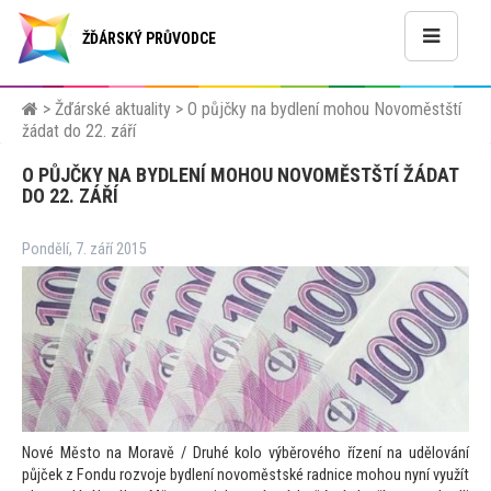
ŽĎÁRSKÝ PRŮVODCE
>
Žďárské aktuality
>
O půjčky na bydlení mohou Novoměstští
žádat do 22. září
O PŮJČKY NA BYDLENÍ MOHOU NOVOMĚSTŠTÍ ŽÁDAT
DO 22. ZÁŘÍ
Pondělí, 7. září 2015
Nové Měs
to na Moravě / Druhé kolo výběrového řízení na udělování
půjček z Fondu rozvoje bydlení novoměstské radnice mohou nyní využít