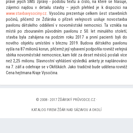
právě jejich SMS zprávy - podobu textu a číslo, na které se hlasuje,
zájemci najdou v detailu stavby – jejich přehled je k dispozici na
www.stavbavysociny.cz
. Vysočinu prezentuje celkem šest stavebních
počinů, přičemž ze Žďárska o přízeň veřejnosti usiluje novostavba
pavilonu dětského oddělení v novoměstské nemocnici. Ta vznikla na
místě po zbouraném původním pavilonu z 50. let minulého s
toletí;
stavba byla zahájena na podzim roku 2017 a první pacienti byli do
nového objektu umístěni v březnu 2019. Budova dětského pavilonu
vyšla na 87 milionů korun, přičemž její vybavení podpořila rovněž veřejná
sbírka novoměstské nemocnice, kam lidé za deset měsíců poslali více
než 2,25 milionu. Slavnostní vyhlášení výsledků ankety je naplánováno
na 7. září a odehraje se v Okříškách. Jako tradičně bude udělena rovněž
Cena hejtmana Kraje Vysočina.
© 2008 - 2017 ŽĎÁRSKÝ PRŮVODCE.CZ ·
KATALOG FIREM ŽĎÁR NAD SÁZAVOU A OKOLÍ