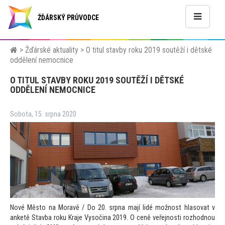
ŽĎÁRSKÝ PRŮVODCE
>
Žďárské aktuality
>
O titul stavby roku 2019 soutěží i dětské
oddělení nemocnice
O TITUL STAVBY ROKU 2019 SOUTĚŽÍ I DĚTSKÉ
ODDĚLENÍ NEMOCNICE
Sobota, 15. srpna 2020
Nové Měs
to na Moravě / Do 20. srpna mají lidé možnost hlasovat v
anketě Stavba roku Kraje Vysočina 2019. O ceně veřejnosti rozhodnou