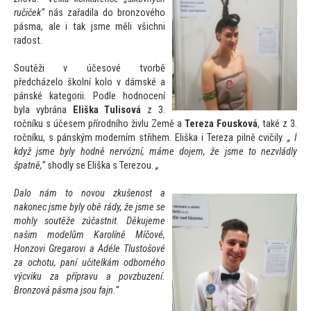
ručiček“
nás zařadila do bronzového
pásma, ale i tak jsme měli všichni
radost.
Soutěži v účesové tvorbě
předcházelo školní kolo v dámské a
pánské kategorii. Podle hodnocení
byla vybrána
Eliška Tulisová
z 3.
ročníku s účesem přírodního živlu Země a
Tereza Fousková
, také z 3.
ročníku, s pánským moderním střihem. Eliška i Tereza pilně cvičily.
„ I
když jsme byly hodně nervózní, máme dojem, že jsme
to nezvládly
špatně,“
shodly se Eliška s Terezou.
„
Dalo nám
to novou zkušenost a
nakonec jsme byly obě rády, že jsme se
mohly soutěže zúčastnit. Děkujeme
našim modelům Karolíně Míčové,
Honzovi Gregarovi a Adéle Tlus
tošové
za ochotu, paní učitelkám odborného
výcviku za přípravu a povzbuzení.
Bronzová pásma jsou fajn.“