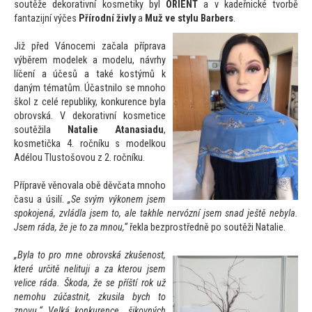
soutěže dekorativní kosmetiky byl
ORIENT
a v kadeřnické tvorbě
fantazijní výčes
Přírodní živly
a
Muž ve stylu Barbers
.
Již před Vánocemi začala příprava
výběrem modelek a modelu, návrhy
líčení a účesů a také kostýmů k
daným tématům. Účastnilo se mnoho
škol z celé republiky, konkurence byla
obrovská. V dekorativní kosmetice
soutěžila
Natalie Atanasiadu
,
kosmetička 4. ročníku s modelkou
Adélou Tlus
tošovou z 2. ročníku.
Přípravě věnovala obě děvčata mnoho
času a úsilí.
„Se svým výkonem jsem
spokojená, zvládla jsem
to, ale takhle nervózní jsem snad ještě nebyla.
Jsem ráda, že je
to za mnou,“
řekla bezprostředně po soutěži Natalie.
„Byla
to pro mne obrovská zkušenost,
které určitě nelituji a za kterou jsem
velice ráda. Škoda, že se příští rok už
nemohu zúčastnit, zkusila bych
to
znovu.“ Velká konkurence „šikovných